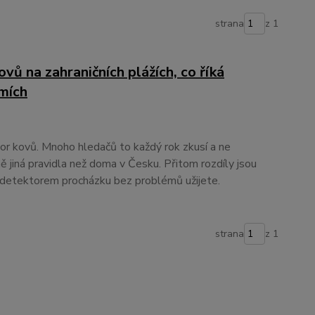
strana
z 1
vů na zahraničních plážích, co říká
emích
or kovů. Mnoho hledačů to každý rok zkusí a ne
lně jiná pravidla než doma v Česku. Přitom rozdíly jsou
s detektorem procházku bez problémů užijete.
strana
z 1