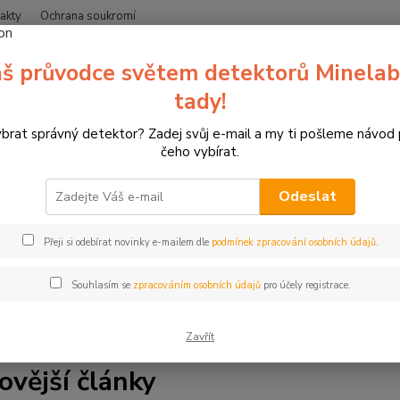
akty
Ochrana soukromí
Nevíte
š průvodce světem detektorů Minelab
Hledat
+420
(Po-Čt
tady!
ybrat správný detektor? Zadej svůj e-mail a my ti pošleme návod
Blog
čeho vybírat.
Odeslat
a blogu zipsy.cz. Jsme specializovaný prodejce detektorů kovů 
Přeji si odebírat novinky e-mailem dle
podmínek zpracování osobních údajů
.
líme vše, co potřebujete vědět. Najdete zde tipy a rady pro hle
ale také články o lukostřelbě, 3D terčích a závodech. Ať už jste 
Souhlasím se
zpracováním osobních údajů
pro účely registrace.
s. Čtěte, inspirujte se a bavte se.
Zavřít
ovější články