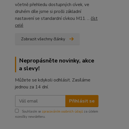
včetně přehledu dostupných cívek, ve
druhém díle jsme si prošli základní
nastavení se standardní cívkou M11. ...
číst
celé
Zobrazit všechny články
Nepropásněte novinky, akce
a slevy!
Můžete se kdykoli odhlásit. Zasíláme
jednou za 14 dní.
Přihlásit se
Souhlasím se
zpracováním osobních údajů
za účelem
rozesílky newsletteru.