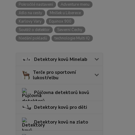
Pokročilé nastavení
Adventure menu
Jídlo na cesty
Mníšek u Liberece
Karlovy Vary
Equinox 900
Soutěž o detektor
Severní Čechy
hledání pokladů
technologie Multi IQ
Detektory kovů Minelab
Terče pro sportovní
lukostřelbu
Půjčovna detektorů kovů
Detektory kovů pro děti
Detektory kovů na zlato