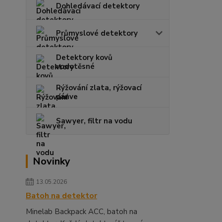
Dohledávací detektory
Průmyslové detektory
Detektory kovů
vodotěsné
Rýžování zlata, rýžovací
pánve
Sawyer, filtr na vodu
Novinky
13.05.2026
Batoh na detektor
Minelab Backpack ACC, batoh na