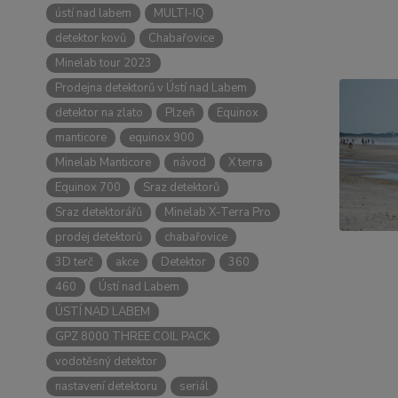
ústí nad labem
MULTI-IQ
detektor kovů
Chabařovice
Minelab tour 2023
Prodejna detektorů v Ústí nad Labem
detektor na zlato
Plzeň
Equinox
manticore
equinox 900
Minelab Manticore
návod
X terra
Equinox 700
Sraz detektorů
Sraz detektorářů
Minelab X-Terra Pro
prodej detektorů
chabařovice
3D terč
akce
Detektor
360
460
Ústí nad Labem
ÚSTÍ NAD LABEM
GPZ 8000 THREE COIL PACK
vodotěsný detektor
nastavení detektoru
seriál