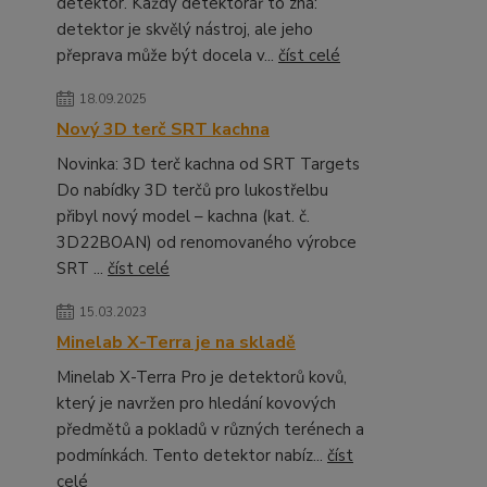
detektor. Každý detektorář to zná:
detektor je skvělý nástroj, ale jeho
přeprava může být docela v...
číst celé
18.09.2025
Nový 3D terč SRT kachna
Novinka: 3D terč kachna od SRT Targets
Do nabídky 3D terčů pro lukostřelbu
přibyl nový model – kachna (kat. č.
3D22BOAN) od renomovaného výrobce
SRT ...
číst celé
15.03.2023
Minelab X-Terra je na skladě
Minelab X-Terra Pro je detektorů kovů,
který je navržen pro hledání kovových
předmětů a pokladů v různých terénech a
podmínkách. Tento detektor nabíz...
číst
celé