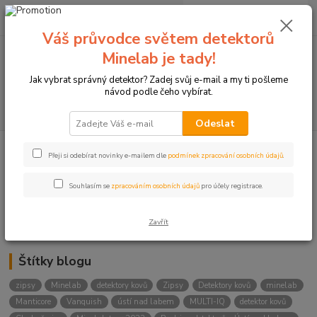
0
ks
+420774877333
za
0 Kč
(Po-Čtv, 8-15 hod.)
Váš průvodce světem detektorů
Minelab je tady!
Menu
Jak vybrat správný detektor? Zadej svůj e-mail a my ti pošleme
návod podle čeho vybírat.
Hledat
Odeslat
Přeji si odebírat novinky e-mailem dle
podmínek zpracování osobních údajů
.
Kategorie blogu
Detektory
Souhlasím se
zpracováním osobních údajů
pro účely registrace.
Lukostřelba
Zavřít
Štítky blogu
zipsy
Minelab
detektory kovů
Zipsy
Detektory kovů
minelab
Manticore
Vanquish
ústí nad labem
MULTI-IQ
detektor kovů