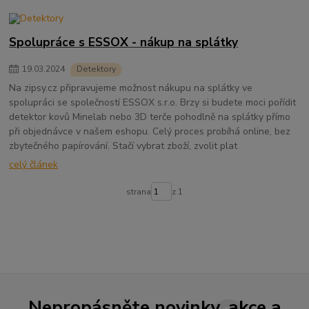
Spolupráce s ESSOX - nákup na splátky
19
.
03
.
2024
Detektory
Na zipsy.cz připravujeme možnost nákupu na splátky ve
spolupráci se společností ESSOX s.r.o. Brzy si budete moci pořídit
detektor kovů Minelab nebo 3D terče pohodlně na splátky přímo
při objednávce v našem eshopu. Celý proces probíhá online, bez
zbytečného papírování. Stačí vybrat zboží, zvolit plat
celý článek
strana
z 1
Nepropásněte novinky, akce a