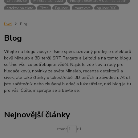
Chabařovice
Minelab tour 2023
Prodejna detektorů v Ústí nad Labem
detektor na zlato
Plzeň
Equinox
manticore
equinox 900
Minelab Manticore
návod
X terra
Equinox 700
Sraz detektorů
Sraz detektorářů
Minelab X-Terra Pro
prodej detektorů
chabařovice
Úvod
Blog
3D terč
akce
Detektor
360
460
Ústí nad Labem
Blog
ÚSTÍ NAD LABEM
GPZ 8000 THREE COIL PACK
vodotěsný detektor
nastavení detektoru
seriál
Pokročilé nastavení
Adventure menu
Vítejte na blogu zipsy.cz. Jsme specializovaný prodejce detektorů
Jídlo na cesty
Mníšek u Liberece
Karlovy Vary
Equinox 900
kovů Minelab a 3D terčů SRT Targets a Leitold a na tomto blogu
Soutěž o detektor
Severní Čechy
hledání pokladů
sdílíme vše, co potřebujete vědět. Najdete zde tipy a rady pro
technologie Multi IQ
hledače kovů, novinky ze světa Minelab, recenze detektorů a
cívek, ale také články o lukostřelbě, 3D terčích a závodech. Ať už
jste začátečník nebo zkušený hledač a lukostřelec, náš blog je tu
pro vás. Čtěte, inspirujte se a bavte se.
Nejnovější články
strana
z 1