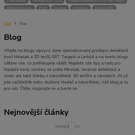
Chabařovice
Minelab tour 2023
Prodejna detektorů v Ústí nad Labem
detektor na zlato
Plzeň
Equinox
manticore
equinox 900
Minelab Manticore
návod
X terra
Equinox 700
Sraz detektorů
Sraz detektorářů
Minelab X-Terra Pro
prodej detektorů
chabařovice
Úvod
Blog
3D terč
akce
Detektor
360
460
Ústí nad Labem
Blog
ÚSTÍ NAD LABEM
GPZ 8000 THREE COIL PACK
vodotěsný detektor
nastavení detektoru
seriál
Pokročilé nastavení
Adventure menu
Vítejte na blogu zipsy.cz. Jsme specializovaný prodejce detektorů
Jídlo na cesty
Mníšek u Liberece
Karlovy Vary
Equinox 900
kovů Minelab a 3D terčů SRT Targets a Leitold a na tomto blogu
Soutěž o detektor
Severní Čechy
hledání pokladů
sdílíme vše, co potřebujete vědět. Najdete zde tipy a rady pro
technologie Multi IQ
hledače kovů, novinky ze světa Minelab, recenze detektorů a
cívek, ale také články o lukostřelbě, 3D terčích a závodech. Ať už
jste začátečník nebo zkušený hledač a lukostřelec, náš blog je tu
pro vás. Čtěte, inspirujte se a bavte se.
Nejnovější články
strana
z 1