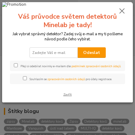
0
ks
+420774877333
za
0 Kč
(Po-Čtv, 8-15 hod.)
Váš průvodce světem detektorů
Minelab je tady!
Menu
Jak vybrat správný detektor? Zadej svůj e-mail a my ti pošleme
návod podle čeho vybírat.
Hledat
Odeslat
Přeji si odebírat novinky e-mailem dle
podmínek zpracování osobních údajů
.
Kategorie blogu
Detektory
Souhlasím se
zpracováním osobních údajů
pro účely registrace.
Lukostřelba
Zavřít
Štítky blogu
zipsy
Minelab
detektory kovů
Zipsy
Detektory kovů
minelab
Manticore
Vanquish
ústí nad labem
MULTI-IQ
detektor kovů