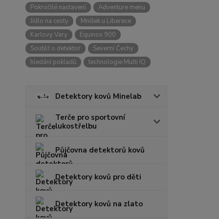
Pokročilé nastavení
Adventure menu
Jídlo na cesty
Mníšek u Liberece
Karlovy Vary
Equinox 900
Soutěž o detektor
Severní Čechy
hledání pokladů
technologie Multi IQ
Detektory kovů Minelab
Terče pro sportovní
lukostřelbu
Půjčovna detektorů kovů
Detektory kovů pro děti
Detektory kovů na zlato