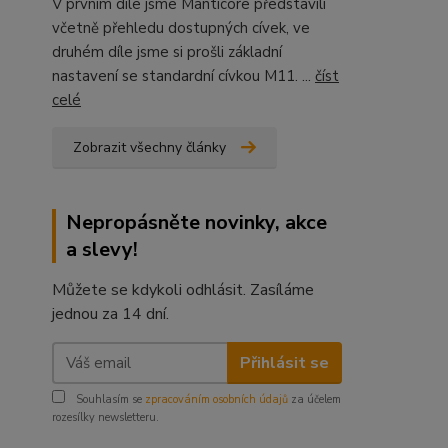
V prvním díle jsme Manticore představili
včetně přehledu dostupných cívek, ve
druhém díle jsme si prošli základní
nastavení se standardní cívkou M11. ...
číst
celé
Zobrazit všechny články
Nepropásněte novinky, akce
a slevy!
Můžete se kdykoli odhlásit. Zasíláme
jednou za 14 dní.
Přihlásit se
Souhlasím se
zpracováním osobních údajů
za účelem
rozesílky newsletteru.