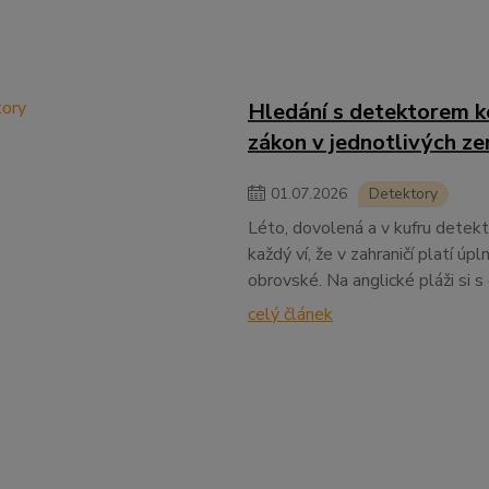
Hledání s detektorem ko
zákon v jednotlivých z
01
.
07
.
2026
Detektory
Léto, dovolená a v kufru detekt
každý ví, že v zahraničí platí úp
obrovské. Na anglické pláži si 
celý článek