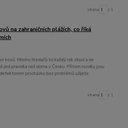
strana
z 1
vů na zahraničních plážích, co říká
emích
or kovů. Mnoho hledačů to každý rok zkusí a ne
lně jiná pravidla než doma v Česku. Přitom rozdíly jsou
s detektorem procházku bez problémů užijete.
strana
z 1