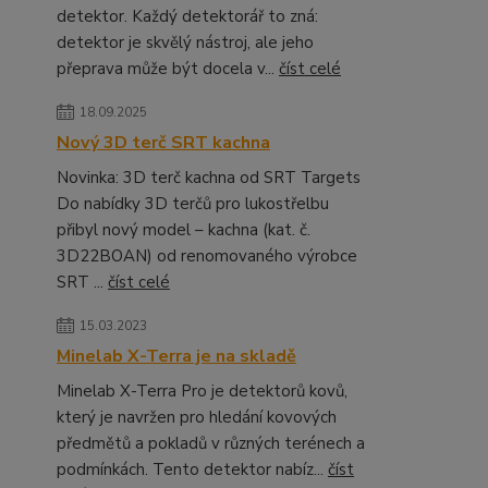
detektor. Každý detektorář to zná:
detektor je skvělý nástroj, ale jeho
přeprava může být docela v...
číst celé
18.09.2025
Nový 3D terč SRT kachna
Novinka: 3D terč kachna od SRT Targets
Do nabídky 3D terčů pro lukostřelbu
přibyl nový model – kachna (kat. č.
3D22BOAN) od renomovaného výrobce
SRT ...
číst celé
15.03.2023
Minelab X-Terra je na skladě
Minelab X-Terra Pro je detektorů kovů,
který je navržen pro hledání kovových
předmětů a pokladů v různých terénech a
podmínkách. Tento detektor nabíz...
číst