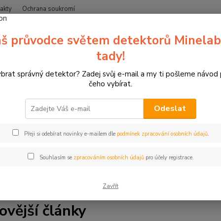
akty
Ochrana soukromí
Nevíte
š průvodce světem detektorů Minelab
Hledat
+420
(Po-Čt
tady!
ybrat správný detektor? Zadej svůj e-mail a my ti pošleme návod
Blog
čeho vybírat.
Odeslat
a blogu zipsy.cz. Jsme specializovaný prodejce detektorů kovů 
Přeji si odebírat novinky e-mailem dle
podmínek zpracování osobních údajů
.
líme vše, co potřebujete vědět. Najdete zde tipy a rady pro hle
ale také články o lukostřelbě, 3D terčích a závodech. Ať už jste 
Souhlasím se
zpracováním osobních údajů
pro účely registrace.
s. Čtěte, inspirujte se a bavte se.
Zavřít
ovější články