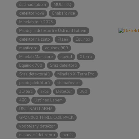
ústí nad labem
MULTI-IQ
detektor kovů
Chabařovice
Minelab tour 2023
Prodejna detektorů v Ústí nad Labem
detektor na zlato
Plzeň
Equinox
manticore
equinox 900
Minelab Manticore
návod
X terra
Equinox 700
Sraz detektorů
Sraz detektorářů
Minelab X-Terra Pro
prodej detektorů
chabařovice
3D terč
akce
Detektor
360
460
Ústí nad Labem
ÚSTÍ NAD LABEM
GPZ 8000 THREE COIL PACK
vodotěsný detektor
nastavení detektoru
seriál