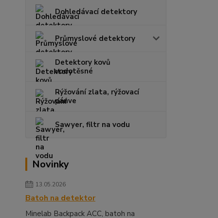
Dohledávací detektory
Průmyslové detektory
Detektory kovů
vodotěsné
Rýžování zlata, rýžovací
pánve
Sawyer, filtr na vodu
Novinky
13.05.2026
Batoh na detektor
Minelab Backpack ACC, batoh na