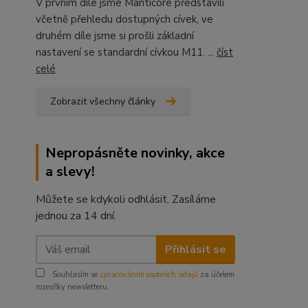
V prvním díle jsme Manticore představili
včetně přehledu dostupných cívek, ve
druhém díle jsme si prošli základní
nastavení se standardní cívkou M11. ...
číst
celé
Zobrazit všechny články
Nepropásněte novinky, akce
a slevy!
Můžete se kdykoli odhlásit. Zasíláme
jednou za 14 dní.
Přihlásit se
Souhlasím se
zpracováním osobních údajů
za účelem
rozesílky newsletteru.