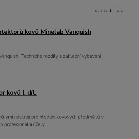
strana
z 1
detektorů kovů Minelab Vanquish
anquish. Technické rozdíly a základní vybavení
 kovů I. díl.
ečnými nástroji pro hledání kovových předmětů v
o profesionální účely.