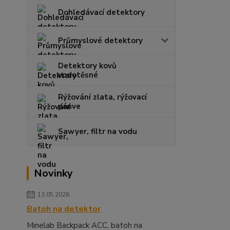
Dohledávací detektory
Průmyslové detektory
Detektory kovů
vodotěsné
Rýžování zlata, rýžovací
pánve
Sawyer, filtr na vodu
Novinky
13.05.2026
Batoh na detektor
Minelab Backpack ACC, batoh na