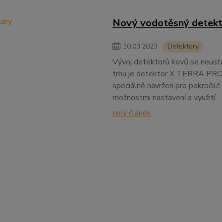
Nový vodotěsný detekt
10
.
03
.
2023
Detektory
Vývoj detektorů kovů se neustá
trhu je detektor X TERRA PRO 
speciálně navržen pro pokročilé u
možnostmi nastavení a využití.
celý článek