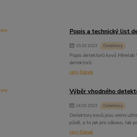
Popis a technický list 
15
.
03
.
2023
Detektory
Popis detektorů kovů Minelab V
detektorů.
celý článek
Výběr vhodného detektor
14
.
03
.
2023
Detektory
Detektory kovů jsou velmi užit
půdě, a to jak pro zábavu, tak pr
celý článek