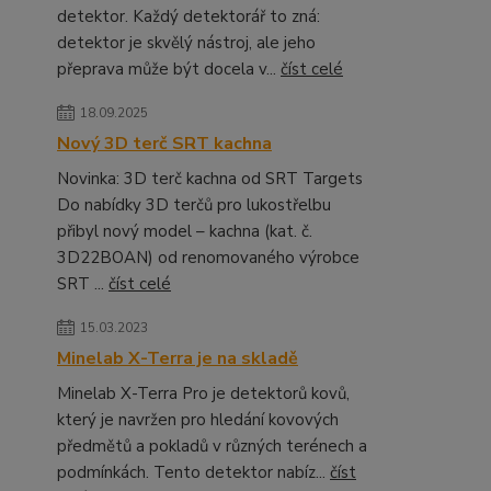
detektor. Každý detektorář to zná:
detektor je skvělý nástroj, ale jeho
přeprava může být docela v...
číst celé
18.09.2025
Nový 3D terč SRT kachna
Novinka: 3D terč kachna od SRT Targets
Do nabídky 3D terčů pro lukostřelbu
přibyl nový model – kachna (kat. č.
3D22BOAN) od renomovaného výrobce
SRT ...
číst celé
15.03.2023
Minelab X-Terra je na skladě
Minelab X-Terra Pro je detektorů kovů,
který je navržen pro hledání kovových
předmětů a pokladů v různých terénech a
podmínkách. Tento detektor nabíz...
číst