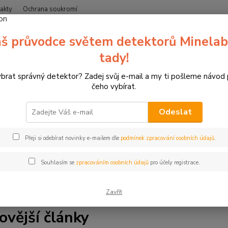
akty
Ochrana soukromí
Nevíte
š průvodce světem detektorů Minelab
Hledat
+420
(Po-Čt
tady!
ybrat správný detektor? Zadej svůj e-mail a my ti pošleme návod
Blog
čeho vybírat.
Odeslat
a blogu zipsy.cz. Jsme specializovaný prodejce detektorů kovů 
Přeji si odebírat novinky e-mailem dle
podmínek zpracování osobních údajů
.
líme vše, co potřebujete vědět. Najdete zde tipy a rady pro hle
ale také články o lukostřelbě, 3D terčích a závodech. Ať už jste 
Souhlasím se
zpracováním osobních údajů
pro účely registrace.
s. Čtěte, inspirujte se a bavte se.
Zavřít
ovější články