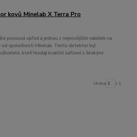
or kovů Minelab X Terra Pro
le posouvá vpřed a jednou z nejnovějších nabídek na
od společnosti Minelab. Tento detektor byl
živatele, kteří hledají kvalitní zařízení s širokými
strana
z 1