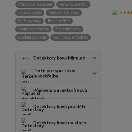
Pokročilé nastavení
Adventure menu
Jídlo na cesty
Mníšek u Liberece
Karlovy Vary
Equinox 900
Soutěž o detektor
Severní Čechy
hledání pokladů
technologie Multi IQ
Detektory kovů Minelab
Terče pro sportovní
lukostřelbu
Půjčovna detektorů kovů
Detektory kovů pro děti
Detektory kovů na zlato