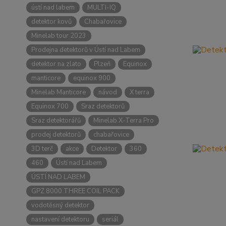
ústí nad labem
MULTI-IQ
detektor kovů
Chabařovice
Minelab tour 2023
Prodejna detektorů v Ústí nad Labem
detektor na zlato
Plzeň
Equinox
manticore
equinox 900
Minelab Manticore
návod
X terra
Equinox 700
Sraz detektorů
Sraz detektorářů
Minelab X-Terra Pro
prodej detektorů
chabařovice
3D terč
akce
Detektor
360
460
Ústí nad Labem
ÚSTÍ NAD LABEM
GPZ 8000 THREE COIL PACK
vodotěsný detektor
nastavení detektoru
seriál