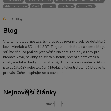
Chabařovice
Minelab tour 2023
Prodejna detektorů v Ústí nad Labem
detektor na zlato
Plzeň
Equinox
manticore
equinox 900
Minelab Manticore
návod
X terra
Equinox 700
Sraz detektorů
Sraz detektorářů
Minelab X-Terra Pro
prodej detektorů
chabařovice
Úvod
Blog
3D terč
akce
Detektor
360
460
Ústí nad Labem
Blog
ÚSTÍ NAD LABEM
GPZ 8000 THREE COIL PACK
vodotěsný detektor
nastavení detektoru
seriál
Pokročilé nastavení
Adventure menu
Vítejte na blogu zipsy.cz. Jsme specializovaný prodejce detektorů
Jídlo na cesty
Mníšek u Liberece
Karlovy Vary
Equinox 900
kovů Minelab a 3D terčů SRT Targets a Leitold a na tomto blogu
Soutěž o detektor
Severní Čechy
hledání pokladů
sdílíme vše, co potřebujete vědět. Najdete zde tipy a rady pro
technologie Multi IQ
hledače kovů, novinky ze světa Minelab, recenze detektorů a
cívek, ale také články o lukostřelbě, 3D terčích a závodech. Ať už
jste začátečník nebo zkušený hledač a lukostřelec, náš blog je tu
pro vás. Čtěte, inspirujte se a bavte se.
Nejnovější články
strana
z 1