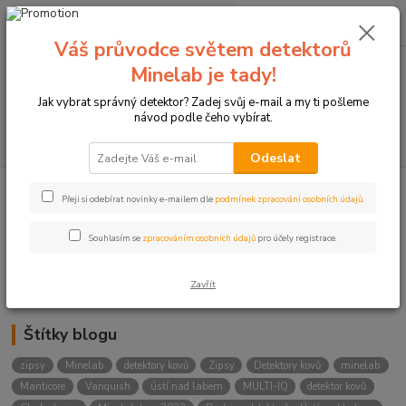
0
ks
+420774877333
za
0 Kč
(Po-Čtv, 8-15 hod.)
Váš průvodce světem detektorů
Minelab je tady!
Menu
Jak vybrat správný detektor? Zadej svůj e-mail a my ti pošleme
návod podle čeho vybírat.
Hledat
Odeslat
Přeji si odebírat novinky e-mailem dle
podmínek zpracování osobních údajů
.
Kategorie blogu
Detektory
Souhlasím se
zpracováním osobních údajů
pro účely registrace.
Lukostřelba
Zavřít
Štítky blogu
zipsy
Minelab
detektory kovů
Zipsy
Detektory kovů
minelab
Manticore
Vanquish
ústí nad labem
MULTI-IQ
detektor kovů