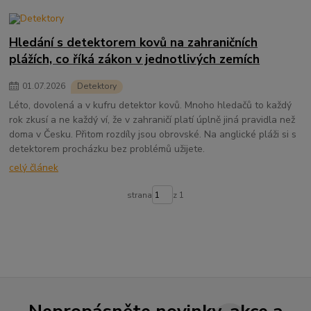
Hledání s detektorem kovů na zahraničních
plážích, co říká zákon v jednotlivých zemích
01
.
07
.
2026
Detektory
Léto, dovolená a v kufru detektor kovů. Mnoho hledačů to každý
rok zkusí a ne každý ví, že v zahraničí platí úplně jiná pravidla než
doma v Česku. Přitom rozdíly jsou obrovské. Na anglické pláži si s
detektorem procházku bez problémů užijete.
celý článek
strana
z 1
Nepropásněte novinky, akce a