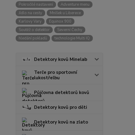
Pokročilé nastavení
Adventure menu
Jídlo na cesty
Mníšek u Liberece
Karlovy Vary
Equinox 900
Soutěž o detektor
Severní Čechy
hledání pokladů
technologie Multi IQ
Detektory kovů Minelab
Terče pro sportovní
lukostřelbu
Půjčovna detektorů kovů
Detektory kovů pro děti
Detektory kovů na zlato