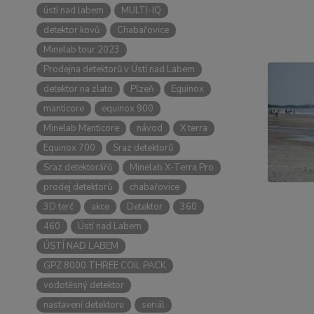
ústí nad labem
MULTI-IQ
detektor kovů
Chabařovice
Minelab tour 2023
Prodejna detektorů v Ústí nad Labem
detektor na zlato
Plzeň
Equinox
manticore
equinox 900
Minelab Manticore
návod
X terra
Equinox 700
Sraz detektorů
Sraz detektorářů
Minelab X-Terra Pro
prodej detektorů
chabařovice
3D terč
akce
Detektor
360
460
Ústí nad Labem
ÚSTÍ NAD LABEM
GPZ 8000 THREE COIL PACK
vodotěsný detektor
nastavení detektoru
seriál