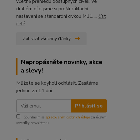
včetně přehledu dostupných cívek, ve
druhém díle jsme si prošli základní
nastavení se standardní cívkou M11. ...
číst
celé
Zobrazit všechny články
Nepropásněte novinky, akce
a slevy!
Můžete se kdykoli odhlásit. Zasíláme
jednou za 14 dní.
Přihlásit se
Souhlasím se
zpracováním osobních údajů
za účelem
rozesílky newsletteru.