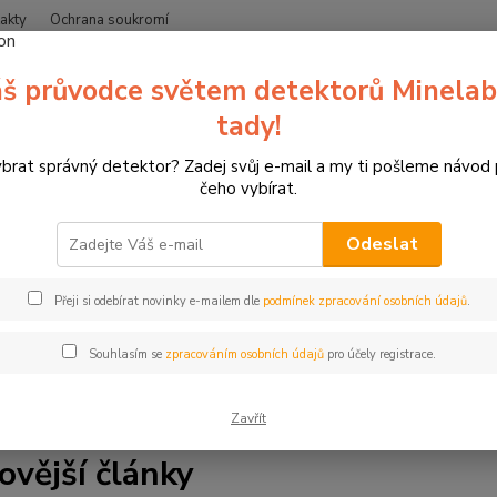
akty
Ochrana soukromí
Nevíte
š průvodce světem detektorů Minelab
Hledat
+420
(Po-Čt
tady!
ybrat správný detektor? Zadej svůj e-mail a my ti pošleme návod
Blog
čeho vybírat.
Odeslat
a blogu zipsy.cz. Jsme specializovaný prodejce detektorů kovů 
Přeji si odebírat novinky e-mailem dle
podmínek zpracování osobních údajů
.
líme vše, co potřebujete vědět. Najdete zde tipy a rady pro hle
ale také články o lukostřelbě, 3D terčích a závodech. Ať už jste 
Souhlasím se
zpracováním osobních údajů
pro účely registrace.
s. Čtěte, inspirujte se a bavte se.
Zavřít
ovější články