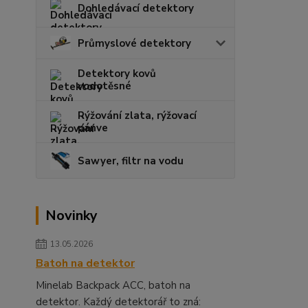
Dohledávací detektory
Průmyslové detektory
Detektory kovů
vodotěsné
Rýžování zlata, rýžovací
pánve
Sawyer, filtr na vodu
Novinky
13.05.2026
Batoh na detektor
Minelab Backpack ACC, batoh na
detektor. Každý detektorář to zná: