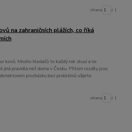
strana
z 1
vů na zahraničních plážích, co říká
emích
or kovů. Mnoho hledačů to každý rok zkusí a ne
lně jiná pravidla než doma v Česku. Přitom rozdíly jsou
s detektorem procházku bez problémů užijete.
strana
z 1