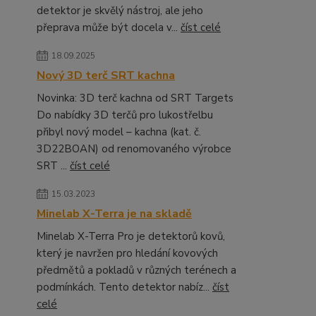
detektor je skvělý nástroj, ale jeho
přeprava může být docela v...
číst celé
18.09.2025
Nový 3D terč SRT kachna
Novinka: 3D terč kachna od SRT Targets
Do nabídky 3D terčů pro lukostřelbu
přibyl nový model – kachna (kat. č.
3D22BOAN) od renomovaného výrobce
SRT ...
číst celé
15.03.2023
Minelab X-Terra je na skladě
Minelab X-Terra Pro je detektorů kovů,
který je navržen pro hledání kovových
předmětů a pokladů v různých terénech a
podmínkách. Tento detektor nabíz...
číst
celé