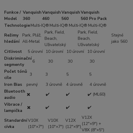
Funkce /
Vanquish
Vanquish
Vanquish
Vanquish
Model
360
460
560
560 Pro Pack
Technologie
Multi‑IQ®
Multi‑IQ®
Multi‑IQ®
Multi‑IQ®
Park, Field,
Park, Field,
Režimy
Park, Pláž,
Stejné
Beach,
Beach,
hledání
All‑Metal
jako 560
Uživatelský
Uživatelský
Citlivost
5 úrovní
10 úrovní
10 úrovní
10 úrovní
Diskriminační
6
30
30
30
segmenty
Počet tónů
3
3
5
5
cíle
Iron Bias
pevný
3 úrovně
4 úrovně
4 úrovně
Bluetooth
✖️
✔️
✔️
✔️ (ML60)
audio
Vibrace /
✖️
✔️
✔️
✔️
lampička
V12X
Standardní
V10X
V10X
V12X
(12"×9") +
cívka
(10"×7")
(10"×7")
(12"×9")
V8X (8"×5")