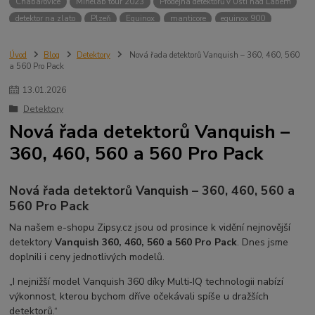
Chabařovice
Minelab tour 2023
Prodejna detektorů v Ústí nad Labem
detektor na zlato
Plzeň
Equinox
manticore
equinox 900
Minelab Manticore
návod
X terra
Equinox 700
Sraz detektorů
Sraz detektorářů
Minelab X-Terra Pro
prodej detektorů
chabařovice
Úvod
Blog
Detektory
Nová řada detektorů Vanquish – 360, 460, 560
a 560 Pro Pack
3D terč
akce
Detektor
360
460
Ústí nad Labem
ÚSTÍ NAD LABEM
GPZ 8000 THREE COIL PACK
vodotěsný detektor
13
.
01
.
2026
nastavení detektoru
seriál
Pokročilé nastavení
Adventure menu
Detektory
Jídlo na cesty
Mníšek u Liberece
Karlovy Vary
Equinox 900
Nová řada detektorů Vanquish –
Soutěž o detektor
Severní Čechy
hledání pokladů
360, 460, 560 a 560 Pro Pack
technologie Multi IQ
Nová řada detektorů Vanquish – 360, 460, 560 a
560 Pro Pack
Na našem e-shopu Zipsy.cz jsou od prosince k vidění nejnovější
detektory
Vanquish 360, 460, 560 a 560 Pro Pack
. Dnes jsme
doplnili i ceny jednotlivých modelů.
„I nejnižší model Vanquish 360 díky Multi‑IQ technologii nabízí
výkonnost, kterou bychom dříve očekávali spíše u dražších
detektorů.“