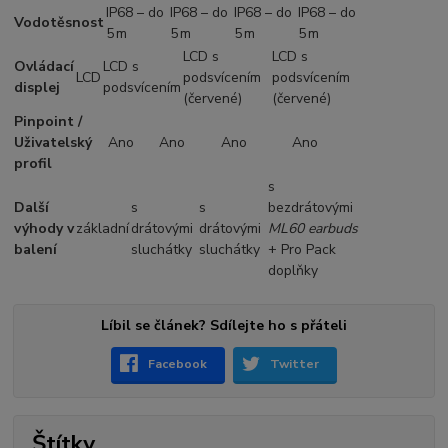
IP68 – do
IP68 – do
IP68 – do
IP68 – do
Vodotěsnost
5 m
5 m
5 m
5 m
LCD s
LCD s
Ovládací
LCD s
LCD
podsvícením
podsvícením
displej
podsvícením
(červené)
(červené)
Pinpoint /
Uživatelský
Ano
Ano
Ano
Ano
profil
s
Další
s
s
bezdrátovými
výhody v
základní
drátovými
drátovými
ML60 earbuds
balení
sluchátky
sluchátky
+ Pro Pack
doplňky
Líbil se článek? Sdílejte ho s přáteli
Facebook
Twitter
Štítky