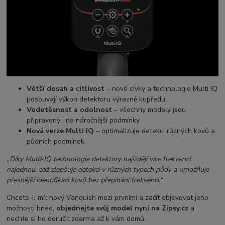
Větší dosah a citlivost
– nové cívky a technologie Multi IQ
posouvají výkon detektoru výrazně kupředu.
Vodotěsnost a odolnost
– všechny modely jsou
připraveny i na náročnější podmínky.
Nová verze Multi IQ
– optimalizuje detekci různých kovů a
půdních podmínek.
„Díky Multi‑IQ technologie detektory najíždějí více frekvencí
najednou, což zlepšuje detekci v různých typech půdy a umožňuje
přesnější identifikaci kovů bez přepínání frekvencí.“
Chcete-li mít nový Vanquish mezi prvními a začít objevovat jeho
možnosti hned,
objednejte svůj model nyní na Zipsy.cz
a
nechte si ho doručit zdarma až k vám domů.