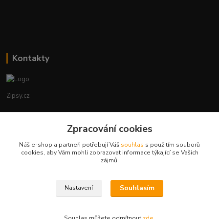
Kontakty
Zipsy.cz
Tomáš Prejza
Zpracování cookies
+420774877333
(Po-Čtv, 8-15 hod.)
Náš e-shop a partneři potřebují Váš
souhlas
s použitím souborů
cookies, aby Vám mohli zobrazovat informace týkající se Vašich
obchod@zipsy.cz
zájmů.
Souhlasím
Nastavení
Souhlas můžete odmítnout
zde
.