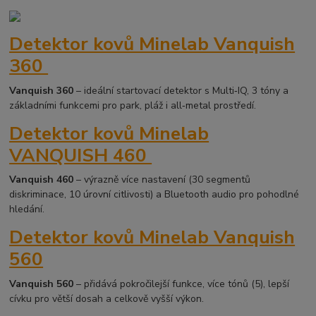
Detektor kovů Minelab Vanquish
360
Vanquish 360
– ideální startovací detektor s Multi‑IQ, 3 tóny a
základními funkcemi pro park, pláž i all‑metal prostředí.
Detektor kovů Minelab
VANQUISH 460
Vanquish 460
– výrazně více nastavení (30 segmentů
diskriminace, 10 úrovní citlivosti) a Bluetooth audio pro pohodlné
hledání.
Detektor kovů Minelab Vanquish
560
Vanquish 560
– přidává pokročilejší funkce, více tónů (5), lepší
cívku pro větší dosah a celkově vyšší výkon.