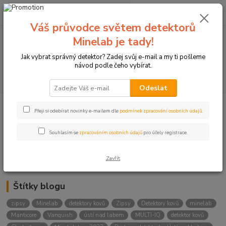
0
ks
+420774877333
za
0 Kč
(Po-Čtv, 8-15 hod.)
Váš průvodce světem detektorů
Minelab je tady!
Menu
Jak vybrat správný detektor? Zadej svůj e-mail a my ti pošleme
návod podle čeho vybírat.
Hledat
Odeslat
Přeji si odebírat novinky e-mailem dle
podmínek zpracování osobních údajů
.
Kategorie blogu
Detektory
Souhlasím se
zpracováním osobních údajů
pro účely registrace.
Lukostřelba
Zavřít
Štítky blogu
zipsy
Minelab
detektory kovů
Zipsy
Detektory kovů
minelab
Manticore
Vanquish
ústí nad labem
MULTI-IQ
detektor kovů