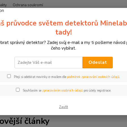
akty
Ochrana soukromí
Nevíte
š průvodce světem detektorů Minelab
Hledat
+420
(Po-Čt
tady!
ybrat správný detektor? Zadej svůj e-mail a my ti pošleme návod
Blog
čeho vybírat.
Odeslat
a blogu zipsy.cz. Jsme specializovaný prodejce detektorů kovů 
Přeji si odebírat novinky e-mailem dle
podmínek zpracování osobních údajů
.
líme vše, co potřebujete vědět. Najdete zde tipy a rady pro hle
ale také články o lukostřelbě, 3D terčích a závodech. Ať už jste 
Souhlasím se
zpracováním osobních údajů
pro účely registrace.
s. Čtěte, inspirujte se a bavte se.
Zavřít
ovější články