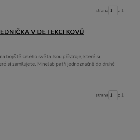
strana
z 1
JEDNIČKA V DETEKCI KOVŮ
na bojiště celého světa Jsou přístroje, které si
teré si zamilujete. Minelab patří jednoznačně do druhé
strana
z 1