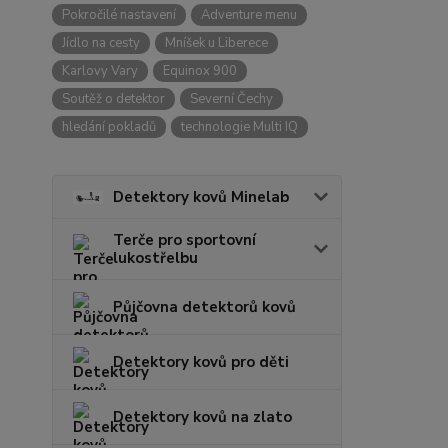
Pokročilé nastavení
Adventure menu
Jídlo na cesty
Mníšek u Liberece
Karlovy Vary
Equinox 900
Soutěž o detektor
Severní Čechy
hledání pokladů
technologie Multi IQ
Detektory kovů Minelab
Terče pro sportovní
lukostřelbu
Půjčovna detektorů kovů
Detektory kovů pro děti
Detektory kovů na zlato