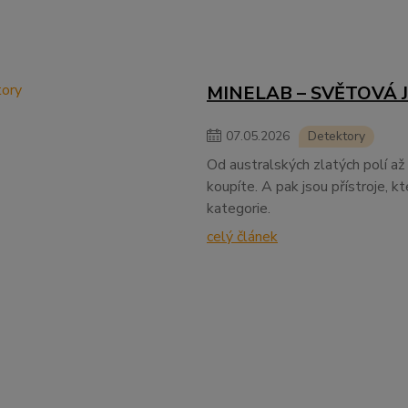
MINELAB – SVĚTOVÁ 
07
.
05
.
2026
Detektory
Od australských zlatých polí až 
koupíte. A pak jsou přístroje, k
kategorie.
celý článek