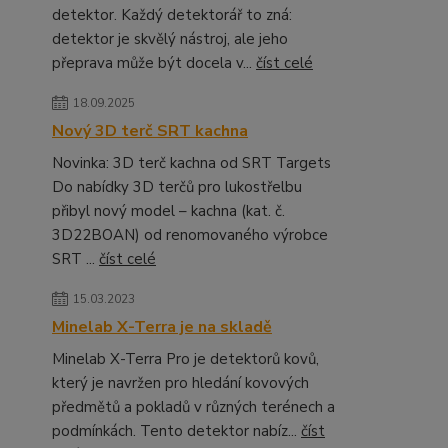
detektor. Každý detektorář to zná:
detektor je skvělý nástroj, ale jeho
přeprava může být docela v...
číst celé
18.09.2025
Nový 3D terč SRT kachna
Novinka: 3D terč kachna od SRT Targets
Do nabídky 3D terčů pro lukostřelbu
přibyl nový model – kachna (kat. č.
3D22BOAN) od renomovaného výrobce
SRT ...
číst celé
15.03.2023
Minelab X-Terra je na skladě
Minelab X-Terra Pro je detektorů kovů,
který je navržen pro hledání kovových
předmětů a pokladů v různých terénech a
podmínkách. Tento detektor nabíz...
číst