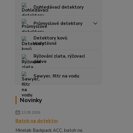
Dohledávací detektory
Průmyslové detektory
Detektory kovů
vodotěsné
Rýžování zlata, rýžovací
pánve
Sawyer, filtr na vodu
Novinky
13.05.2026
Batoh na detektor
Minelab Backpack ACC, batoh na