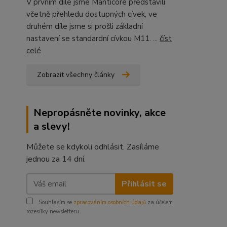
V prvním díle jsme Manticore představili
včetně přehledu dostupných cívek, ve
druhém díle jsme si prošli základní
nastavení se standardní cívkou M11. ...
číst
celé
Zobrazit všechny články
Nepropásněte novinky, akce
a slevy!
Můžete se kdykoli odhlásit. Zasíláme
jednou za 14 dní.
Přihlásit se
Souhlasím se
zpracováním osobních údajů
za účelem
rozesílky newsletteru.