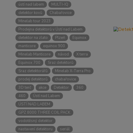
ústí nad labem
MULTI-IQ
detektor kovů
Chabařovice
Minelab tour 2023
Prodejna detektorů v Ústí nad Labem
detektor na zlato
Plzeň
Equinox
manticore
equinox 900
Minelab Manticore
návod
X terra
Equinox 700
Sraz detektorů
Sraz detektorářů
Minelab X-Terra Pro
prodej detektorů
chabařovice
3D terč
akce
Detektor
360
460
Ústí nad Labem
ÚSTÍ NAD LABEM
GPZ 8000 THREE COIL PACK
vodotěsný detektor
nastavení detektoru
seriál