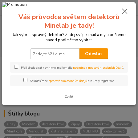
0
ks
+420774877333
za
0 Kč
(Po-Čtv, 8-15 hod.)
Váš průvodce světem detektorů
Minelab je tady!
Menu
Jak vybrat správný detektor? Zadej svůj e-mail a my ti pošleme
návod podle čeho vybírat.
Hledat
Odeslat
Přeji si odebírat novinky e-mailem dle
podmínek zpracování osobních údajů
.
Kategorie blogu
Detektory
Souhlasím se
zpracováním osobních údajů
pro účely registrace.
Lukostřelba
Zavřít
Štítky blogu
zipsy
Minelab
detektory kovů
Zipsy
Detektory kovů
minelab
Manticore
Vanquish
ústí nad labem
MULTI-IQ
detektor kovů