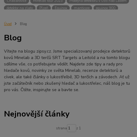
Chabařovice
Minelab tour 2023
Prodejna detektorů v Ústí nad Labem
detektor na zlato
Plzeň
Equinox
manticore
equinox 900
Minelab Manticore
návod
X terra
Equinox 700
Sraz detektorů
Sraz detektorářů
Minelab X-Terra Pro
prodej detektorů
chabařovice
Úvod
Blog
3D terč
akce
Detektor
360
460
Ústí nad Labem
Blog
ÚSTÍ NAD LABEM
GPZ 8000 THREE COIL PACK
vodotěsný detektor
nastavení detektoru
seriál
Pokročilé nastavení
Adventure menu
Vítejte na blogu zipsy.cz. Jsme specializovaný prodejce detektorů
Jídlo na cesty
Mníšek u Liberece
Karlovy Vary
Equinox 900
kovů Minelab a 3D terčů SRT Targets a Leitold a na tomto blogu
Soutěž o detektor
Severní Čechy
hledání pokladů
sdílíme vše, co potřebujete vědět. Najdete zde tipy a rady pro
technologie Multi IQ
hledače kovů, novinky ze světa Minelab, recenze detektorů a
cívek, ale také články o lukostřelbě, 3D terčích a závodech. Ať už
jste začátečník nebo zkušený hledač a lukostřelec, náš blog je tu
pro vás. Čtěte, inspirujte se a bavte se.
Nejnovější články
strana
z 1