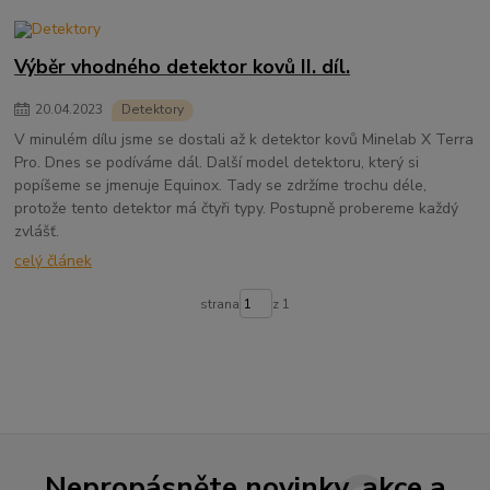
Výběr vhodného detektor kovů II. díl.
20
.
04
.
2023
Detektory
V minulém dílu jsme se dostali až k detektor kovů Minelab X Terra
Pro. Dnes se podíváme dál. Další model detektoru, který si
popíšeme se jmenuje Equinox. Tady se zdržíme trochu déle,
protože tento detektor má čtyři typy. Postupně probereme každý
zvlášť.
celý článek
strana
z 1
Nepropásněte novinky, akce a