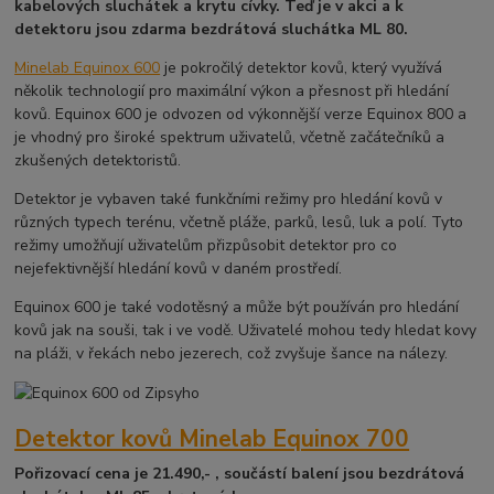
kabelových sluchátek a krytu cívky. Teď je v akci a k
detektoru jsou zdarma bezdrátová sluchátka ML 80.
Minelab Equinox 600
je pokročilý detektor kovů, který využívá
několik technologií pro maximální výkon a přesnost při hledání
kovů. Equinox 600 je odvozen od výkonnější verze Equinox 800 a
je vhodný pro široké spektrum uživatelů, včetně začátečníků a
zkušených detektoristů.
Detektor je vybaven také funkčními režimy pro hledání kovů v
různých typech terénu, včetně pláže, parků, lesů, luk a polí. Tyto
režimy umožňují uživatelům přizpůsobit detektor pro co
nejefektivnější hledání kovů v daném prostředí.
Equinox 600 je také vodotěsný a může být používán pro hledání
kovů jak na souši, tak i ve vodě. Uživatelé mohou tedy hledat kovy
na pláži, v řekách nebo jezerech, což zvyšuje šance na nálezy.
Detektor kovů Minelab Equinox 700
Pořizovací cena je 21.490,- , součástí balení jsou bezdrátová