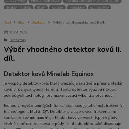
Chabařovice
Minelab tour 2023
Prodejna detektorů v Ústí nad Labem
detektor na zlato
Plzeň
Equinox
manticore
equinox 900
Minelab Manticore
návod
X terra
Equinox 700
Sraz detektorů
Sraz detektorářů
Minelab X-Terra Pro
prodej detektorů
chabařovice
Úvod
Blog
Detektory
Výběr vhodného detektor kovů II. díl.
3D terč
akce
Detektor
360
460
Ústí nad Labem
20
.
04
.
2023
ÚSTÍ NAD LABEM
GPZ 8000 THREE COIL PACK
vodotěsný detektor
Detektory
nastavení detektoru
seriál
Pokročilé nastavení
Adventure menu
Výběr vhodného detektor kovů II.
Jídlo na cesty
Mníšek u Liberece
Karlovy Vary
Equinox 900
díl.
Soutěž o detektor
Severní Čechy
hledání pokladů
technologie Multi IQ
Detektor kovů Minelab Equinox
je vyspělý detektor kovů, který umožňuje snadné a přesné hledání
kovů v různých typech terénu. Tento detektor využívá několik
pokročilých technologií pro maximalizaci výkonu a přesnosti.
Jednou z nejvýznamnějších funkcí Equinoxu je jeho multifrekvenční
technologie
,, Multi IQ".
Detektor pracuje s více frekvencemi
současně, což mu umožňuje hledat kovy ve všech typech půdy,
včetně silně mineralizované půdy. Tento detektor také disponuje