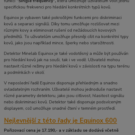
funkci
"Single frequency",
která umožňuje uživatelům volit jednu
specifickou frekvenci pro hledání konkrétních typů kovů.
Equinox je vybaven také pokročilými funkcemi pro diskriminaci
kovů a separaci signálů. Díky tomu umožňuje rozlišovat mezi
různými kovy a eliminovat rušení od nežádoucích kovových
předmětů. To uživatelům umožňuje přesněji cílit na konkrétní typy
kovů, jako jsou například mince, šperky nebo starožitnosti.
Detektor Minelab Equinox je také vodotěsný a může být používán
pro hledání kovů jak na souši, tak i ve vodě. Uživatelé mohou
nastavit různé režimy pro hledání kovů v závislosti na typu terénu
a podmínkách v okolí.
V neposlední řadě Equinox disponuje přehledným a snadno
ovladatelným rozhraním. Uživatelé mohou jednoduše nastavit
různé parametry detektoru, jako jsou citlivost, hlasitost signálu
nebo diskriminaci kovů. Detektor také disponuje podsvíceným
displayem, což umožňuje snadné čtení v temném prostředí.
Nejlevnější z této řady je Equinox 600
Pořizovací cena je 17.190,- a v základu se dodává včetně