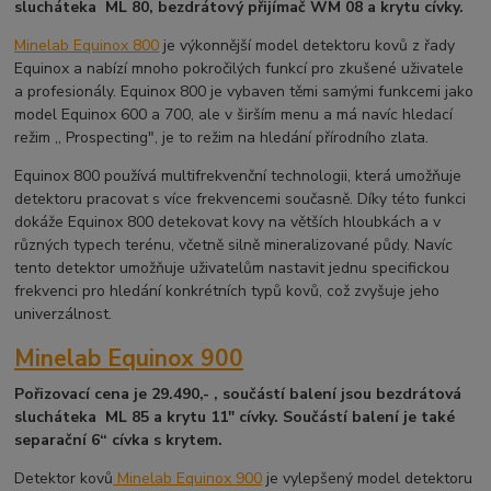
slucháteka ML 80, bezdrátový přijímač WM 08 a krytu cívky.
Minelab Equinox 800
je výkonnější model detektoru kovů z řady
Equinox a nabízí mnoho pokročilých funkcí pro zkušené uživatele
a profesionály. Equinox 800 je vybaven těmi samými funkcemi jako
model Equinox 600 a 700, ale v širším menu a má navíc hledací
režim ,, Prospecting", je to režim na hledání přírodního zlata.
Equinox 800 používá multifrekvenční technologii, která umožňuje
detektoru pracovat s více frekvencemi současně. Díky této funkci
dokáže Equinox 800 detekovat kovy na větších hloubkách a v
různých typech terénu, včetně silně mineralizované půdy. Navíc
tento detektor umožňuje uživatelům nastavit jednu specifickou
frekvenci pro hledání konkrétních typů kovů, což zvyšuje jeho
univerzálnost.
Minelab Equinox 900
Pořizovací cena je 29.490,- , součástí balení jsou bezdrátová
slucháteka ML 85 a krytu 11" cívky. Součástí balení je také
separační 6“ cívka s krytem.
Detektor kovů
Minelab Equinox 900
je vylepšený model detektoru