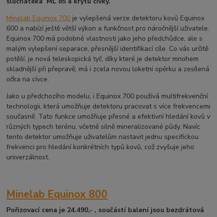
slucháteka ML 85 a krytu cívky.
Minelab Equinox 700
je vylepšená verze detektoru kovů Equinox
600 a nabízí ještě větší výkon a funkčnost pro náročnější uživatele.
Equinox 700 má podobné vlastnosti jako jeho předchůdce, ale s
malým vylepšení separace, přesnější identifikací cíle. Co vás určitě
potěší, je nová teleskopická tyč, díky které je detektor mnohem
skladnější při přepravě, má i zcela novou loketní opěrku a zesílená
očka na cívce.
Jako u předchozího modelu, i Equinox 700 používá multifrekvenční
technologii, která umožňuje detektoru pracovat s více frekvencemi
současně. Tato funkce umožňuje přesné a efektivní hledání kovů v
různých typech terénu, včetně silně mineralizované půdy. Navíc
tento detektor umožňuje uživatelům nastavit jednu specifickou
frekvenci pro hledání konkrétních typů kovů, což zvyšuje jeho
univerzálnost.
Minelab Equinox 800
Pořizovací cena je 24.490,- , součástí balení jsou bezdrátová