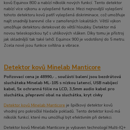
kovů Equinox 800 a nabízí několik nových funkcí. Tento detektor
nabízí více výkonu a vylepšené funkce. Mezi nejnovější vylepšení
tohoto detektoru kovů patří vylepšená diskriminace, což umožňuje
najít snadněji barevné cíle v zamořených lokalitách. Větší výkon
umožňuje detektoru detekovat do větší hloubky. Detektor má
novou teleskopickou tyč s uhlíkových vláken. Díky tomu je přístroj
jak skladnější tak také lehčí. Equinox 900 je vodotěsný do 5 metru.
Zcela nové jsou funkce svítilna a vibrace.
Detektor kovů Minelab Manticore
Pořizovací cena je 48990,- , součástí balení jsou bezdrátová
slucháteka Minelab ML-105 s nízkou latencí, USB nabíjecí
kabel, 5x ochranná fólie na LCD, 3,5mm audio kabel pro
sluchátka, přepravní obal na sluchátka, kryt cívky
Detektor kovů Minelab Manticore
je špičkový detektor kovů
vhodný pro pokročilé hledače pokladů. Tento detektor kovů má
několik funkcí, které mu umožňují být efektivním při detekci.
Detektor kovů Minelab Manticore je vybaven technologií Multi-IQ+