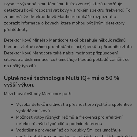
(vysoce výkonná simultánní multi-frekvence), která umožňuje
detektoru kovů rozpoznávat kovy v širokém spektru frekvencí. To
znamená, že detektor kovů Manticore dokáže rozpoznat a
zobrazit informace o kovech, které mohou být jinými detektory
přehlédnuty.
Detektor kovů Minelab Manticore také obsahuje několik režimů
hledání, včetně režimu pro hledání mincí, šperků a přírodního zlata.
Detektor kovů Manticore také nabízí možnost přizpůsobení
citlivosti a diskriminace, což umožňuje hledači pokladů zaměřit se
na určitý typ cílů.
Úplně nová technologie Multi IQ+ má o 50 %
vyšší výkon.
Mezi hlavní výhody Manticore patří:
Vysoká detekční citlivost a přesnost pro rychlé a spolehlivé
vyhledávání kovů
Možnost volby různých režimů a frekvencí pro efektivní
detekci různých typů cílů a podmínek terénu
Vodotěsné provedení až do hloubky 5m, což umožňuje
použití detektoru pod vodou, na plážích a v dalších mokrých