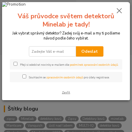
0
ks
+420774877333
za
0 Kč
(Po-Čtv, 8-15 hod.)
Váš průvodce světem detektorů
Minelab je tady!
Menu
Jak vybrat správný detektor? Zadej svůj e-mail a my ti pošleme
návod podle čeho vybírat.
Hledat
Odeslat
Přeji si odebírat novinky e-mailem dle
podmínek zpracování osobních údajů
.
Kategorie blogu
Detektory
Souhlasím se
zpracováním osobních údajů
pro účely registrace.
Lukostřelba
Zavřít
Štítky blogu
zipsy
Minelab
detektory kovů
Zipsy
Detektory kovů
minelab
Manticore
Vanquish
ústí nad labem
MULTI-IQ
detektor kovů