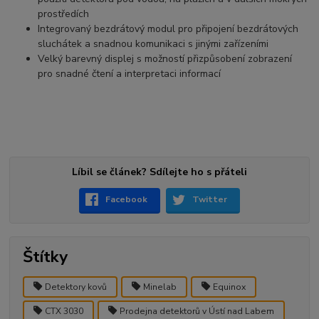
prostředích
Integrovaný bezdrátový modul pro připojení bezdrátových
sluchátek a snadnou komunikaci s jinými zařízeními
Velký barevný displej s možností přizpůsobení zobrazení
pro snadné čtení a interpretaci informací
Líbil se článek? Sdílejte ho s přáteli
Facebook
Twitter
Štítky
Detektory kovů
Minelab
Equinox
CTX 3030
Prodejna detektorů v Ústí nad Labem