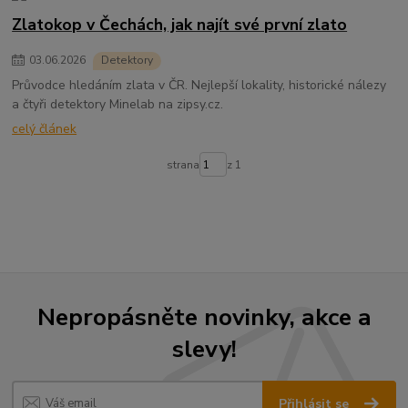
Zlatokop v Čechách, jak najít své první zlato
03
.
06
.
2026
Detektory
Průvodce hledáním zlata v ČR. Nejlepší lokality, historické nálezy
a čtyři detektory Minelab na zipsy.cz.
celý článek
strana
z 1
Nepropásněte novinky, akce a
slevy!
Přihlásit se