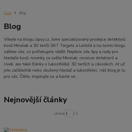
Minelab Manticore
návod
X terra
Equinox 700
Sraz detektorů
Sraz detektorářů
Minelab X-Terra Pro
prodej detektorů
chabařovice
Úvod
Blog
3D terč
akce
Detektor
360
460
Ústí nad Labem
Blog
ÚSTÍ NAD LABEM
GPZ 8000 THREE COIL PACK
vodotěsný detektor
nastavení detektoru
seriál
Pokročilé nastavení
Adventure menu
Vítejte na blogu zipsy.cz. Jsme specializovaný prodejce detektorů
Jídlo na cesty
Mníšek u Liberece
Karlovy Vary
Equinox 900
kovů Minelab a 3D terčů SRT Targets a Leitold a na tomto blogu
Soutěž o detektor
Severní Čechy
hledání pokladů
sdílíme vše, co potřebujete vědět. Najdete zde tipy a rady pro
technologie Multi IQ
hledače kovů, novinky ze světa Minelab, recenze detektorů a
cívek, ale také články o lukostřelbě, 3D terčích a závodech. Ať už
jste začátečník nebo zkušený hledač a lukostřelec, náš blog je tu
pro vás. Čtěte, inspirujte se a bavte se.
Nejnovější články
strana
z 1