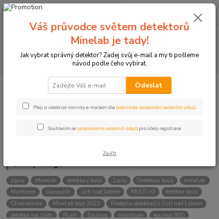
0
ks
+420774877333
za
0 Kč
(Po-Čtv, 8-15 hod.)
Váš průvodce světem detektorů
Menu
Minelab je tady!
Jak vybrat správný detektor? Zadej svůj e-mail a my ti pošleme
Hledat
návod podle čeho vybírat.
Odeslat
Kategorie blogu
Přeji si odebírat novinky e-mailem dle
podmínek zpracování osobních údajů
.
Detektory
Souhlasím se
zpracováním osobních údajů
pro účely registrace.
Lukostřelba
Zavřít
Štítky blogu
zipsy
Minelab
detektory kovů
Zipsy
Detektory kovů
minelab
Manticore
Vanquish
ústí nad labem
MULTI-IQ
detektor kovů
Chabařovice
Minelab tour 2023
Prodejna detektorů v Ústí nad Labem
detektor na zlato
Plzeň
Equinox
manticore
equinox 900