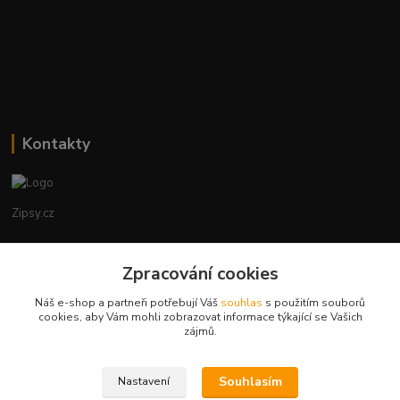
Kontakty
Zipsy.cz
Tomáš Prejza
+420774877333
Zpracování cookies
(Po-Čtv, 8-15 hod.)
Náš e-shop a partneři potřebují Váš
souhlas
s použitím souborů
cookies, aby Vám mohli zobrazovat informace týkající se Vašich
obchod@zipsy.cz
zájmů.
Souhlasím
Nastavení