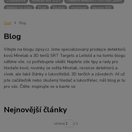
Chabařovice
Minelab tour 2023
Prodejna detektorů v Ústí nad Labem
detektor na zlato
Plzeň
Equinox
manticore
equinox 900
Minelab Manticore
návod
X terra
Equinox 700
Sraz detektorů
Sraz detektorářů
Minelab X-Terra Pro
prodej detektorů
chabařovice
Úvod
Blog
3D terč
akce
Detektor
360
460
Ústí nad Labem
Blog
ÚSTÍ NAD LABEM
GPZ 8000 THREE COIL PACK
vodotěsný detektor
nastavení detektoru
seriál
Pokročilé nastavení
Adventure menu
Vítejte na blogu zipsy.cz. Jsme specializovaný prodejce detektorů
Jídlo na cesty
Mníšek u Liberece
Karlovy Vary
Equinox 900
kovů Minelab a 3D terčů SRT Targets a Leitold a na tomto blogu
Soutěž o detektor
Severní Čechy
hledání pokladů
sdílíme vše, co potřebujete vědět. Najdete zde tipy a rady pro
technologie Multi IQ
hledače kovů, novinky ze světa Minelab, recenze detektorů a
cívek, ale také články o lukostřelbě, 3D terčích a závodech. Ať už
jste začátečník nebo zkušený hledač a lukostřelec, náš blog je tu
pro vás. Čtěte, inspirujte se a bavte se.
Nejnovější články
strana
z 1