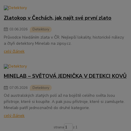
Zlatokop v Čechách, jak najít své první zlato
03
.
06
.
2026
Detektory
Průvodce hledáním zlata v ČR. Nejlepší lokality, historické nálezy
a čtyři detektory Minelab na zipsy.cz.
celý článek
MINELAB – SVĚTOVÁ JEDNIČKA V DETEKCI KOVŮ
07
.
05
.
2026
Detektory
Od australských zlatých polí až na bojiště celého světa Jsou
přístroje, které si koupíte. A pak jsou přístroje, které si zamilujete.
Minelab patří jednoznačně do druhé kategorie.
celý článek
strana
z 1