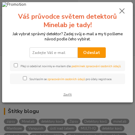
0
ks
+420774877333
za
0 Kč
(Po-Čtv, 8-15 hod.)
Váš průvodce světem detektorů
Minelab je tady!
Menu
Jak vybrat správný detektor? Zadej svůj e-mail a my ti pošleme
návod podle čeho vybírat.
Hledat
Odeslat
Přeji si odebírat novinky e-mailem dle
podmínek zpracování osobních údajů
.
Kategorie blogu
Detektory
Souhlasím se
zpracováním osobních údajů
pro účely registrace.
Lukostřelba
Zavřít
Štítky blogu
zipsy
Minelab
detektory kovů
Zipsy
Detektory kovů
minelab
Manticore
Vanquish
ústí nad labem
MULTI-IQ
detektor kovů