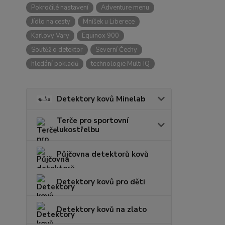
Pokročilé nastavení
Adventure menu
Jídlo na cesty
Mníšek u Liberece
Karlovy Vary
Equinox 900
Soutěž o detektor
Severní Čechy
hledání pokladů
technologie Multi IQ
Detektory kovů Minelab
Terče pro sportovní
lukostřelbu
Půjčovna detektorů kovů
Detektory kovů pro děti
Detektory kovů na zlato