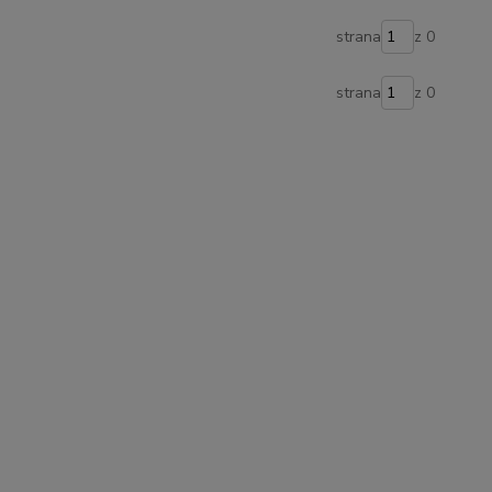
strana
z 0
strana
z 0