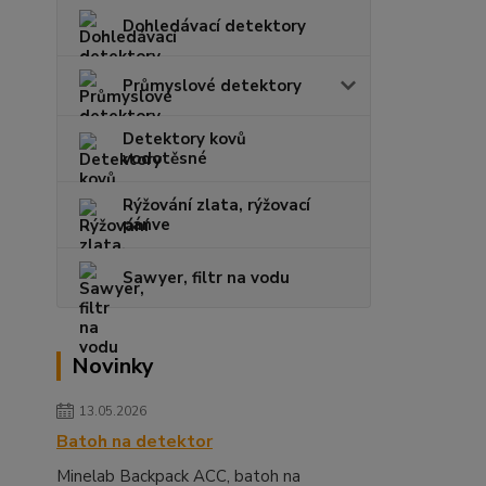
Dohledávací detektory
Průmyslové detektory
Detektory kovů
vodotěsné
Rýžování zlata, rýžovací
pánve
Sawyer, filtr na vodu
Novinky
13.05.2026
Batoh na detektor
Minelab Backpack ACC, batoh na