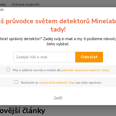
akty
Ochrana soukromí
Nevíte
š průvodce světem detektorů Minelab
Hledat
+420
(Po-Čt
tady!
ybrat správný detektor? Zadej svůj e-mail a my ti pošleme návod
Blog
čeho vybírat.
Odeslat
a blogu zipsy.cz. Jsme specializovaný prodejce detektorů kovů 
Přeji si odebírat novinky e-mailem dle
podmínek zpracování osobních údajů
.
líme vše, co potřebujete vědět. Najdete zde tipy a rady pro hle
ale také články o lukostřelbě, 3D terčích a závodech. Ať už jste 
Souhlasím se
zpracováním osobních údajů
pro účely registrace.
s. Čtěte, inspirujte se a bavte se.
Zavřít
ovější články