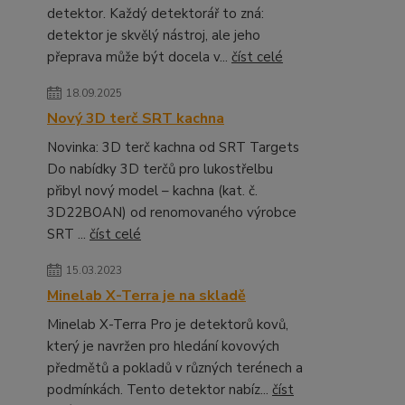
detektor. Každý detektorář to zná:
detektor je skvělý nástroj, ale jeho
přeprava může být docela v...
číst celé
18.09.2025
Nový 3D terč SRT kachna
Novinka: 3D terč kachna od SRT Targets
Do nabídky 3D terčů pro lukostřelbu
přibyl nový model – kachna (kat. č.
3D22BOAN) od renomovaného výrobce
SRT ...
číst celé
15.03.2023
Minelab X-Terra je na skladě
Minelab X-Terra Pro je detektorů kovů,
který je navržen pro hledání kovových
předmětů a pokladů v různých terénech a
podmínkách. Tento detektor nabíz...
číst