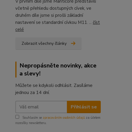
V prvním díle jsme Manticore představili
včetně přehledu dostupných cívek, ve
druhém díle jsme si prošli základní
nastavení se standardní cívkou M11. ...
číst
celé
Zobrazit všechny články
Nepropásněte novinky, akce
a slevy!
Můžete se kdykoli odhlásit. Zasíláme
jednou za 14 dní.
Přihlásit se
Souhlasím se
zpracováním osobních údajů
za účelem
rozesílky newsletteru.