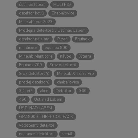
ústí nad labem
MULTI-IQ
detektor kovů
Chabařovice
Minelab tour 2023
Prodejna detektorů v Ústí nad Labem
detektor na zlato
Plzeň
Equinox
manticore
equinox 900
Minelab Manticore
návod
X terra
Equinox 700
Sraz detektorů
Sraz detektorářů
Minelab X-Terra Pro
prodej detektorů
chabařovice
3D terč
akce
Detektor
360
460
Ústí nad Labem
ÚSTÍ NAD LABEM
GPZ 8000 THREE COIL PACK
vodotěsný detektor
nastavení detektoru
seriál