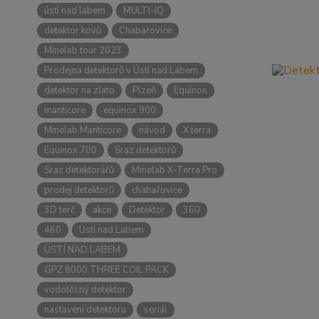
ústí nad labem
MULTI-IQ
detektor kovů
Chabařovice
Minelab tour 2023
Prodejna detektorů v Ústí nad Labem
detektor na zlato
Plzeň
Equinox
manticore
equinox 900
Minelab Manticore
návod
X terra
Equinox 700
Sraz detektorů
Sraz detektorářů
Minelab X-Terra Pro
prodej detektorů
chabařovice
3D terč
akce
Detektor
360
460
Ústí nad Labem
ÚSTÍ NAD LABEM
GPZ 8000 THREE COIL PACK
vodotěsný detektor
nastavení detektoru
seriál