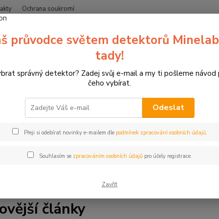
akty
Ochrana soukromí
Nevíte
š průvodce světem detektorů Minelab
Hledat
+420
(Po-Čt
tady!
ybrat správný detektor? Zadej svůj e-mail a my ti pošleme návod
Blog
čeho vybírat.
Odeslat
a blogu zipsy.cz. Jsme specializovaný prodejce detektorů kovů 
Přeji si odebírat novinky e-mailem dle
podmínek zpracování osobních údajů
.
líme vše, co potřebujete vědět. Najdete zde tipy a rady pro hle
ale také články o lukostřelbě, 3D terčích a závodech. Ať už jste 
Souhlasím se
zpracováním osobních údajů
pro účely registrace.
s. Čtěte, inspirujte se a bavte se.
Zavřít
ovější články