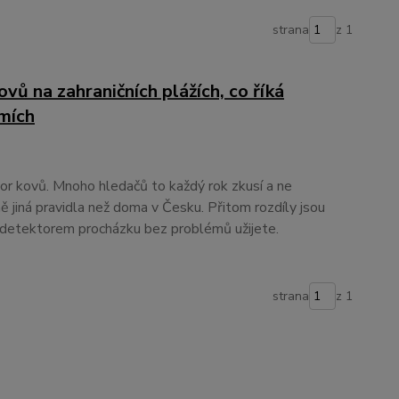
strana
z 1
vů na zahraničních plážích, co říká
emích
or kovů. Mnoho hledačů to každý rok zkusí a ne
lně jiná pravidla než doma v Česku. Přitom rozdíly jsou
s detektorem procházku bez problémů užijete.
strana
z 1