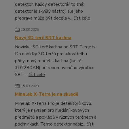
detektor. Každý detektorář to zná:
detektor je skvělý nástroj, ale jeho
přeprava může být docela v...
číst celé
18.09.2025
Nový 3D terč SRT kachna
Novinka: 3D terč kachna od SRT Targets
Do nabídky 3D terčů pro lukostřelbu
přibyl nový model – kachna (kat. č.
3D22BOAN) od renomovaného výrobce
SRT ...
číst celé
15.03.2023
Minelab X-Terra je na skladě
Minelab X-Terra Pro je detektorů kovů,
který je navržen pro hledání kovových
předmětů a pokladů v různých terénech a
podmínkách. Tento detektor nabíz...
číst