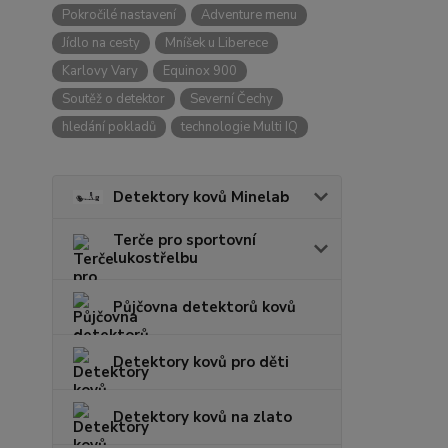
Pokročilé nastavení
Adventure menu
Jídlo na cesty
Mníšek u Liberece
Karlovy Vary
Equinox 900
Soutěž o detektor
Severní Čechy
hledání pokladů
technologie Multi IQ
Detektory kovů Minelab
Terče pro sportovní
lukostřelbu
Půjčovna detektorů kovů
Detektory kovů pro děti
Detektory kovů na zlato