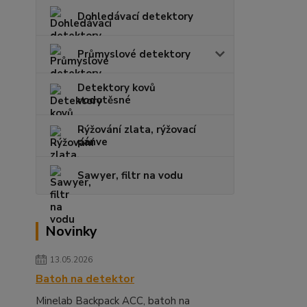
Dohledávací detektory
Průmyslové detektory
Detektory kovů
vodotěsné
Rýžování zlata, rýžovací
pánve
Sawyer, filtr na vodu
Novinky
13.05.2026
Batoh na detektor
Minelab Backpack ACC, batoh na