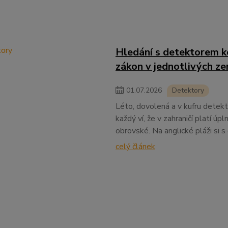
Hledání s detektorem ko
zákon v jednotlivých z
01
.
07
.
2026
Detektory
Léto, dovolená a v kufru detekt
každý ví, že v zahraničí platí úp
obrovské. Na anglické pláži si 
celý článek