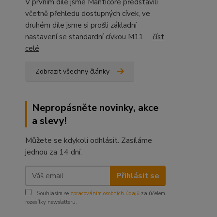
V prvním díle jsme Manticore představili
včetně přehledu dostupných cívek, ve
druhém díle jsme si prošli základní
nastavení se standardní cívkou M11. ...
číst
celé
Zobrazit všechny články
Nepropásněte novinky, akce
a slevy!
Můžete se kdykoli odhlásit. Zasíláme
jednou za 14 dní.
Přihlásit se
Souhlasím se
zpracováním osobních údajů
za účelem
rozesílky newsletteru.