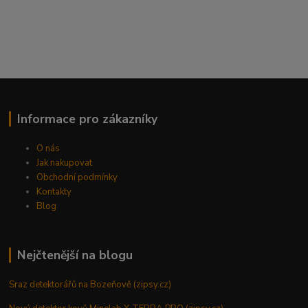
Informace pro zákazníky
O nás
Jak nakupovat
Obchodní podmínky
Kontakty
Blog
Nejčtenější na blogu
Sraz detektorářů na Bozeňově (zipsy.cz)