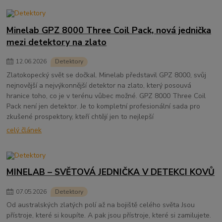
Minelab GPZ 8000 Three Coil Pack, nová jednička
mezi detektory na zlato
12
.
06
.
2026
Detektory
Zlatokopecký svět se dočkal. Minelab představil GPZ 8000, svůj
nejnovější a nejvýkonnější detektor na zlato, který posouvá
hranice toho, co je v terénu vůbec možné. GPZ 8000 Three Coil
Pack není jen detektor. Je to kompletní profesionální sada pro
zkušené prospektory, kteří chtějí jen to nejlepší
celý článek
MINELAB – SVĚTOVÁ JEDNIČKA V DETEKCI KOVŮ
07
.
05
.
2026
Detektory
Od australských zlatých polí až na bojiště celého světa Jsou
přístroje, které si koupíte. A pak jsou přístroje, které si zamilujete.