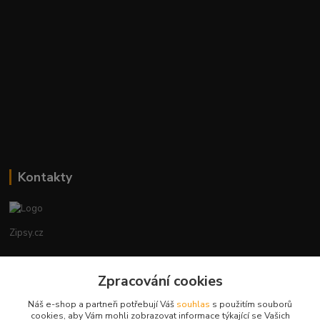
Kontakty
Zipsy.cz
Tomáš Prejza
+420774877333
Zpracování cookies
(Po-Čtv, 8-15 hod.)
Náš e-shop a partneři potřebují Váš
souhlas
s použitím souborů
cookies, aby Vám mohli zobrazovat informace týkající se Vašich