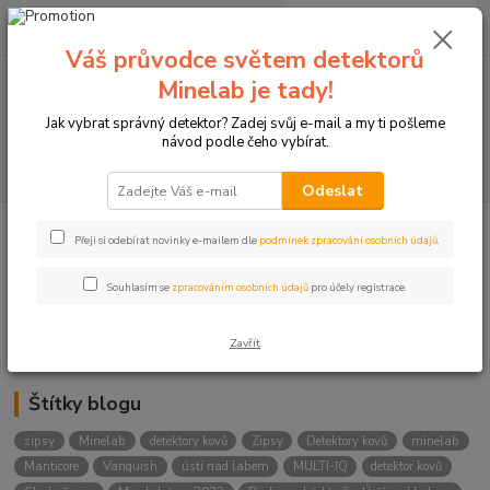
0
ks
+420774877333
za
0 Kč
(Po-Čtv, 8-15 hod.)
Váš průvodce světem detektorů
Minelab je tady!
Menu
Jak vybrat správný detektor? Zadej svůj e-mail a my ti pošleme
návod podle čeho vybírat.
Hledat
Odeslat
Přeji si odebírat novinky e-mailem dle
podmínek zpracování osobních údajů
.
Kategorie blogu
Detektory
Souhlasím se
zpracováním osobních údajů
pro účely registrace.
Lukostřelba
Zavřít
Štítky blogu
zipsy
Minelab
detektory kovů
Zipsy
Detektory kovů
minelab
Manticore
Vanquish
ústí nad labem
MULTI-IQ
detektor kovů