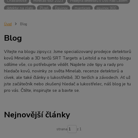
Chabařovice
Minelab tour 2023
Prodejna detektorů v Ústí nad Labem
detektor na zlato
Plzeň
Equinox
manticore
equinox 900
Minelab Manticore
návod
X terra
Equinox 700
Sraz detektorů
Sraz detektorářů
Minelab X-Terra Pro
prodej detektorů
chabařovice
Úvod
Blog
3D terč
akce
Detektor
360
460
Ústí nad Labem
Blog
ÚSTÍ NAD LABEM
GPZ 8000 THREE COIL PACK
vodotěsný detektor
nastavení detektoru
seriál
Pokročilé nastavení
Adventure menu
Vítejte na blogu zipsy.cz. Jsme specializovaný prodejce detektorů
Jídlo na cesty
Mníšek u Liberece
Karlovy Vary
Equinox 900
kovů Minelab a 3D terčů SRT Targets a Leitold a na tomto blogu
Soutěž o detektor
Severní Čechy
hledání pokladů
sdílíme vše, co potřebujete vědět. Najdete zde tipy a rady pro
technologie Multi IQ
hledače kovů, novinky ze světa Minelab, recenze detektorů a
cívek, ale také články o lukostřelbě, 3D terčích a závodech. Ať už
jste začátečník nebo zkušený hledač a lukostřelec, náš blog je tu
pro vás. Čtěte, inspirujte se a bavte se.
Nejnovější články
strana
z 1