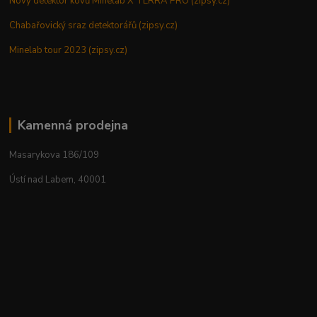
Nový detektor kovů Minelab X TERRA PRO (zipsy.cz)
Chabařovický sraz detektorářů (zipsy.cz)
Minelab tour 2023 (zipsy.cz)
Kamenná prodejna
Masarykova 186/109
Ústí nad Labem, 40001