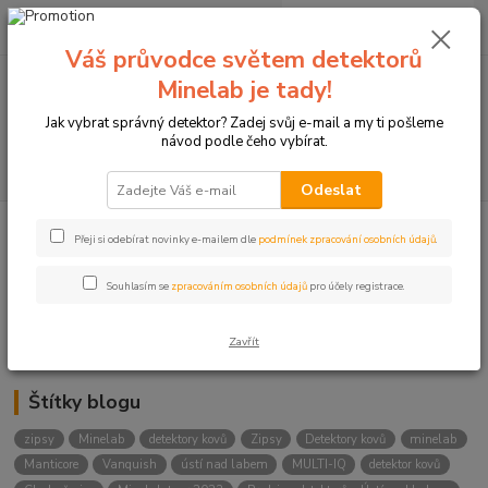
0
ks
+420774877333
za
0 Kč
(Po-Čtv, 8-15 hod.)
Váš průvodce světem detektorů
Minelab je tady!
Menu
Jak vybrat správný detektor? Zadej svůj e-mail a my ti pošleme
návod podle čeho vybírat.
Hledat
Odeslat
Přeji si odebírat novinky e-mailem dle
podmínek zpracování osobních údajů
.
Kategorie blogu
Detektory
Souhlasím se
zpracováním osobních údajů
pro účely registrace.
Lukostřelba
Zavřít
Štítky blogu
zipsy
Minelab
detektory kovů
Zipsy
Detektory kovů
minelab
Manticore
Vanquish
ústí nad labem
MULTI-IQ
detektor kovů