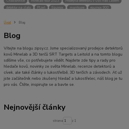
Chabařovice
Minelab tour 2023
Prodejna detektorů v Ústí nad Labem
detektor na zlato
Plzeň
Equinox
manticore
equinox 900
Minelab Manticore
návod
X terra
Equinox 700
Sraz detektorů
Sraz detektorářů
Minelab X-Terra Pro
prodej detektorů
chabařovice
Úvod
Blog
3D terč
akce
Detektor
360
460
Ústí nad Labem
Blog
ÚSTÍ NAD LABEM
GPZ 8000 THREE COIL PACK
vodotěsný detektor
nastavení detektoru
seriál
Pokročilé nastavení
Adventure menu
Vítejte na blogu zipsy.cz. Jsme specializovaný prodejce detektorů
Jídlo na cesty
Mníšek u Liberece
Karlovy Vary
Equinox 900
kovů Minelab a 3D terčů SRT Targets a Leitold a na tomto blogu
Soutěž o detektor
Severní Čechy
hledání pokladů
sdílíme vše, co potřebujete vědět. Najdete zde tipy a rady pro
technologie Multi IQ
hledače kovů, novinky ze světa Minelab, recenze detektorů a
cívek, ale také články o lukostřelbě, 3D terčích a závodech. Ať už
jste začátečník nebo zkušený hledač a lukostřelec, náš blog je tu
pro vás. Čtěte, inspirujte se a bavte se.
Nejnovější články
strana
z 1