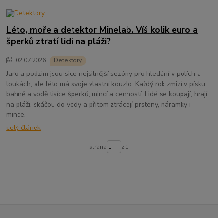
Léto, moře a detektor Minelab. Víš kolik euro a
šperků ztratí lidi na pláži?
02
.
07
.
2026
Detektory
Jaro a podzim jsou sice nejsilnější sezóny pro hledání v polích a
loukách, ale léto má svoje vlastní kouzlo. Každý rok zmizí v písku,
bahně a vodě tisíce šperků, mincí a cenností. Lidé se koupají, hrají
na pláži, skáčou do vody a přitom ztrácejí prsteny, náramky i
mince.
celý článek
strana
z 1