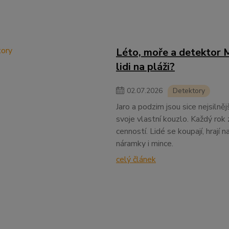
Léto, moře a detektor Mi
lidi na pláži?
02
.
07
.
2026
Detektory
Jaro a podzim jsou sice nejsilně
svoje vlastní kouzlo. Každý rok 
cenností. Lidé se koupají, hrají 
náramky i mince.
celý článek