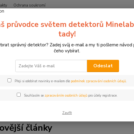
akty
Ochrana soukromí
Nevíte
š průvodce světem detektorů Minelab
Hledat
+420
(Po-Čt
tady!
ybrat správný detektor? Zadej svůj e-mail a my ti pošleme návod
Blog
čeho vybírat.
Odeslat
a blogu zipsy.cz. Jsme specializovaný prodejce detektorů kovů 
Přeji si odebírat novinky e-mailem dle
podmínek zpracování osobních údajů
.
líme vše, co potřebujete vědět. Najdete zde tipy a rady pro hle
ale také články o lukostřelbě, 3D terčích a závodech. Ať už jste 
Souhlasím se
zpracováním osobních údajů
pro účely registrace.
s. Čtěte, inspirujte se a bavte se.
Zavřít
ovější články