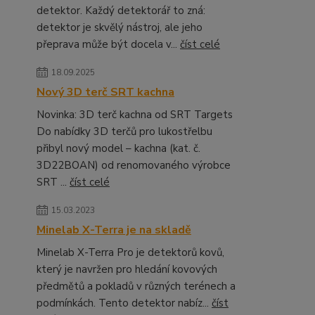
detektor. Každý detektorář to zná:
detektor je skvělý nástroj, ale jeho
přeprava může být docela v...
číst celé
18.09.2025
Nový 3D terč SRT kachna
Novinka: 3D terč kachna od SRT Targets
Do nabídky 3D terčů pro lukostřelbu
přibyl nový model – kachna (kat. č.
3D22BOAN) od renomovaného výrobce
SRT ...
číst celé
15.03.2023
Minelab X-Terra je na skladě
Minelab X-Terra Pro je detektorů kovů,
který je navržen pro hledání kovových
předmětů a pokladů v různých terénech a
podmínkách. Tento detektor nabíz...
číst