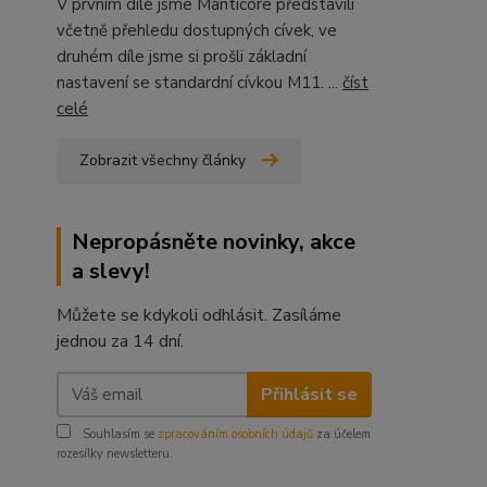
V prvním díle jsme Manticore představili
včetně přehledu dostupných cívek, ve
druhém díle jsme si prošli základní
nastavení se standardní cívkou M11. ...
číst
celé
Zobrazit všechny články
Nepropásněte novinky, akce
a slevy!
Můžete se kdykoli odhlásit. Zasíláme
jednou za 14 dní.
Přihlásit se
Souhlasím se
zpracováním osobních údajů
za účelem
rozesílky newsletteru.