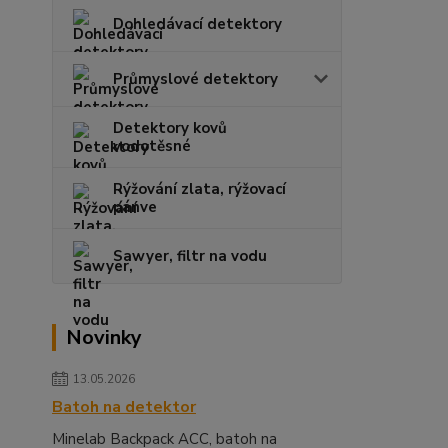
Dohledávací detektory
Průmyslové detektory
Detektory kovů
vodotěsné
Rýžování zlata, rýžovací
pánve
Sawyer, filtr na vodu
Novinky
13.05.2026
Batoh na detektor
Minelab Backpack ACC, batoh na