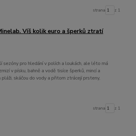
strana
z 1
nelab. Víš kolik euro a šperků ztratí
jší sezóny pro hledání v polích a loukách, ale léto má
zmizí v písku, bahně a vodě tisíce šperků, mincí a
na pláži, skáčou do vody a přitom ztrácejí prsteny,
strana
z 1