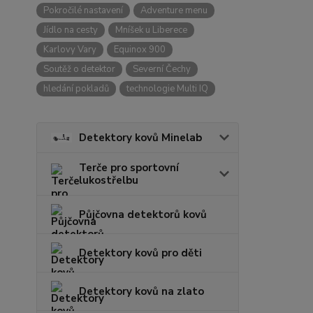
Pokročilé nastavení
Adventure menu
Jídlo na cesty
Mníšek u Liberece
Karlovy Vary
Equinox 900
Soutěž o detektor
Severní Čechy
hledání pokladů
technologie Multi IQ
Detektory kovů Minelab
Terče pro sportovní
lukostřelbu
Půjčovna detektorů kovů
Detektory kovů pro děti
Detektory kovů na zlato