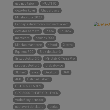
ústí nad labem
MULTI-IQ
detektor kovů
Chabařovice
Minelab tour 2023
Prodejna detektorů v Ústí nad Labem
detektor na zlato
Plzeň
Equinox
manticore
equinox 900
Minelab Manticore
návod
X terra
Equinox 700
Sraz detektorů
Sraz detektorářů
Minelab X-Terra Pro
prodej detektorů
chabařovice
3D terč
akce
Detektor
360
460
Ústí nad Labem
ÚSTÍ NAD LABEM
GPZ 8000 THREE COIL PACK
vodotěsný detektor
nastavení detektoru
seriál