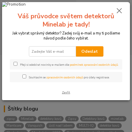
0
ks
+420774877333
za
0 Kč
(Po-Čtv, 8-15 hod.)
Váš průvodce světem detektorů
Minelab je tady!
Menu
Jak vybrat správný detektor? Zadej svůj e-mail a my ti pošleme
návod podle čeho vybírat.
Hledat
Odeslat
Přeji si odebírat novinky e-mailem dle
podmínek zpracování osobních údajů
.
Kategorie blogu
Detektory
Souhlasím se
zpracováním osobních údajů
pro účely registrace.
Lukostřelba
Zavřít
Štítky blogu
zipsy
Minelab
detektory kovů
Zipsy
Detektory kovů
minelab
Manticore
Vanquish
ústí nad labem
MULTI-IQ
detektor kovů