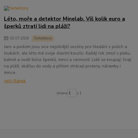
Léto, moře a detektor Minelab. Víš kolik euro a
šperků ztratí lidi na pláži?
02
.
07
.
2026
Detektory
Jaro a podzim jsou sice nejsilnější sezóny pro hledání v polích a
loukách, ale léto má svoje vlastní kouzlo. Každý rok zmizí v písku,
bahně a vodě tisíce šperků, mincí a cenností. Lidé se koupají, hrají
na pláži, skáčou do vody a přitom ztrácejí prsteny, náramky i
mince.
celý článek
strana
z 1