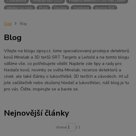
Chabařovice
Minelab tour 2023
Prodejna detektorů v Ústí nad Labem
detektor na zlato
Plzeň
Equinox
manticore
equinox 900
Minelab Manticore
návod
X terra
Equinox 700
Sraz detektorů
Sraz detektorářů
Minelab X-Terra Pro
prodej detektorů
chabařovice
Úvod
Blog
3D terč
akce
Detektor
360
460
Ústí nad Labem
Blog
ÚSTÍ NAD LABEM
GPZ 8000 THREE COIL PACK
vodotěsný detektor
nastavení detektoru
seriál
Pokročilé nastavení
Adventure menu
Vítejte na blogu zipsy.cz. Jsme specializovaný prodejce detektorů
Jídlo na cesty
Mníšek u Liberece
Karlovy Vary
Equinox 900
kovů Minelab a 3D terčů SRT Targets a Leitold a na tomto blogu
Soutěž o detektor
Severní Čechy
hledání pokladů
sdílíme vše, co potřebujete vědět. Najdete zde tipy a rady pro
technologie Multi IQ
hledače kovů, novinky ze světa Minelab, recenze detektorů a
cívek, ale také články o lukostřelbě, 3D terčích a závodech. Ať už
jste začátečník nebo zkušený hledač a lukostřelec, náš blog je tu
pro vás. Čtěte, inspirujte se a bavte se.
Nejnovější články
strana
z 1