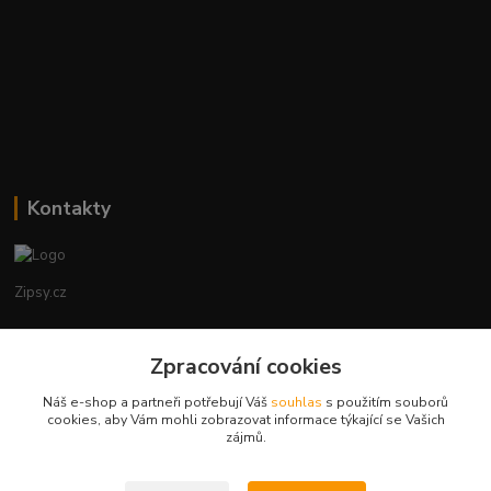
Kontakty
Zipsy.cz
Tomáš Prejza
Zpracování cookies
+420774877333
(Po-Čtv, 8-15 hod.)
Náš e-shop a partneři potřebují Váš
souhlas
s použitím souborů
cookies, aby Vám mohli zobrazovat informace týkající se Vašich
obchod@zipsy.cz
zájmů.