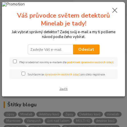
0
ks
+420774877333
za
0 Kč
(Po-Čtv, 8-15 hod.)
Váš průvodce světem detektorů
Minelab je tady!
Menu
Jak vybrat správný detektor? Zadej svůj e-mail a my ti pošleme
návod podle čeho vybírat.
Hledat
Odeslat
Přeji si odebírat novinky e-mailem dle
podmínek zpracování osobních údajů
.
Kategorie blogu
Detektory
Souhlasím se
zpracováním osobních údajů
pro účely registrace.
Lukostřelba
Zavřít
Štítky blogu
zipsy
Minelab
detektory kovů
Zipsy
Detektory kovů
minelab
Manticore
Vanquish
ústí nad labem
MULTI-IQ
detektor kovů