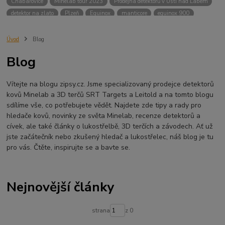
Chabařovice
Minelab tour 2023
Prodejna detektorů v Ústí nad Labem
detektor na zlato
Plzeň
Equinox
manticore
equinox 900
Minelab Manticore
návod
X terra
Equinox 700
Sraz detektorů
Sraz detektorářů
Minelab X-Terra Pro
prodej detektorů
chabařovice
Úvod
Blog
3D terč
akce
Detektor
360
460
Ústí nad Labem
Blog
ÚSTÍ NAD LABEM
GPZ 8000 THREE COIL PACK
vodotěsný detektor
nastavení detektoru
seriál
Pokročilé nastavení
Adventure menu
Vítejte na blogu zipsy.cz. Jsme specializovaný prodejce detektorů
Jídlo na cesty
Mníšek u Liberece
Karlovy Vary
Equinox 900
kovů Minelab a 3D terčů SRT Targets a Leitold a na tomto blogu
Soutěž o detektor
Severní Čechy
hledání pokladů
sdílíme vše, co potřebujete vědět. Najdete zde tipy a rady pro
technologie Multi IQ
hledače kovů, novinky ze světa Minelab, recenze detektorů a
cívek, ale také články o lukostřelbě, 3D terčích a závodech. Ať už
jste začátečník nebo zkušený hledač a lukostřelec, náš blog je tu
pro vás. Čtěte, inspirujte se a bavte se.
Nejnovější články
strana
z 0