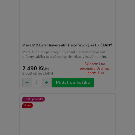
Mars MD Link Universální bezdrátový set - ČERNÝ
Mars MD Link je nový universální bezdrátový set,
určený takřka pro všechny detektory kovů na trhu.
Skladem i na
2 490 Kč
prodejně v Ústí nad
/
ks
Labem 1 ks
2 058 Kč
bez DPH
Přidat do košíku
TOP produkt
Akce