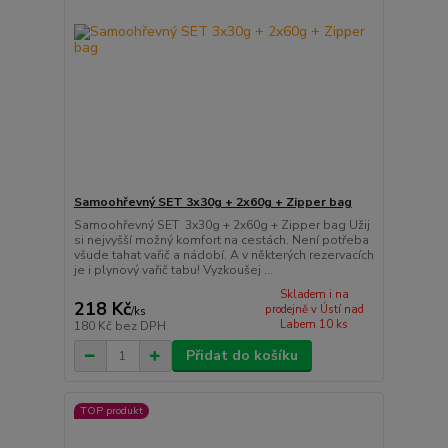
Samoohřevný SET 3x30g + 2x60g + Zipper bag
Samoohřevný SET 3x30g + 2x60g + Zipper bag Užij
si nejvyšší možný komfort na cestách. Není potřeba
všude tahat vařič a nádobí. A v některých rezervacích
je i plynový vařič tabu! Vyzkoušej ...
Skladem i na
218 Kč
prodejně v Ústí nad
/
ks
Labem 10 ks
180 Kč
bez DPH
Přidat do košíku
TOP produkt