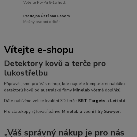
Volejte Po-Pá 8-15 hod.
Prodejna Ústí nad Labem
Možný osobní odběr
Vítejte e-shopu
Detektory kovů a terče pro
lukostřelbu
Připravili jsme pro Vás eshop, kde najdete kompletrrní nabídku
detektorů kovů od australské firmy
Minelab
včetně doplňků.
Dále nabízíme velice kvalitní 3D terče
SRT Targets
a
Leitold.
Pro zlatokopy rýžovací pánve
Minelab a
vodní fitry
Sawyer.
„Váš správný nákup je pro nás