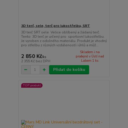
3D terč, sele, terč pro lukostřelbu, SRT
3D terč SRT sele Velice oblíbený a žádaný terč.
Tento 3D terč je určený pro sportovní lukostřelbu.
Je vyroben z odolného materiálu. Produkt je vhodný
pro střelbu z různých vzdáleností i úhlů a můž...
Skladem i na
2 850 Kč
prodejně v Ústí nad
/
ks
Labem 1 ks
2 355 Kč
bez DPH
Přidat do košíku
TOP produkt