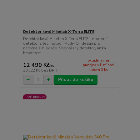
Detektor kovů Minelab X-Terra ELITE
Detektor kovů Minelab X-Terra ELITE – moderní
detektor s technologií Multi-IQ, ideální pro
náročnější hledače. Vodotěsný detektor, nízká
hmotnost.
Skladem i na
12 490 Kč
prodejně v Ústí nad
/
ks
Labem 3 ks
10 322 Kč
bez DPH
Přidat do košíku
TOP produkt