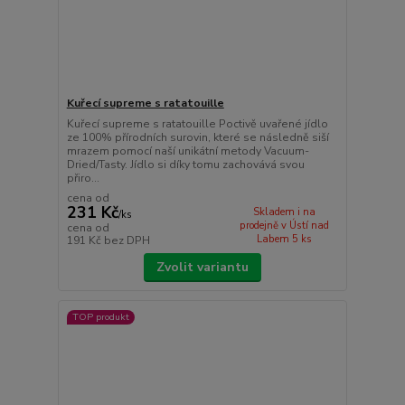
Kuřecí supreme s ratatouille
Kuřecí supreme s ratatouille Poctivě uvařené jídlo
ze 100% přírodních surovin, které se následně siší
mrazem pomocí naší unikátní metody Vacuum-
Dried/Tasty. Jídlo si díky tomu zachovává svou
přiro...
cena od
231 Kč
Skladem i na
/
ks
prodejně v Ústí nad
cena od
Labem 5 ks
191 Kč
bez DPH
Zvolit variantu
TOP produkt