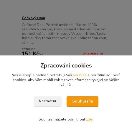
Čočkový Dhal
Čočkový Dhal Poctivě uvařené jídlo ze 100%
přírodních surovin, které se následně siší mrazem
pomocí naší unikátní metody Vacuum-Dried/Tasty.
Jídlo si díky tomu zachovává svou přirozenou chuť,
vůni i ...
cena od
151 Kč
Skladem i na
/
ks
prodejně v Ústí nad
cena od
Labem 5 ks
131 Kč
bez DPH
Zpracování cookies
Zvolit variantu
Náš e-shop a partneři potřebují Váš
souhlas
s použitím souborů
cookies, aby Vám mohli zobrazovat informace týkající se Vašich
zájmů.
Souhlasím
Nastavení
Novinky z našeho blogu
Souhlas můžete odmítnout
zde
.