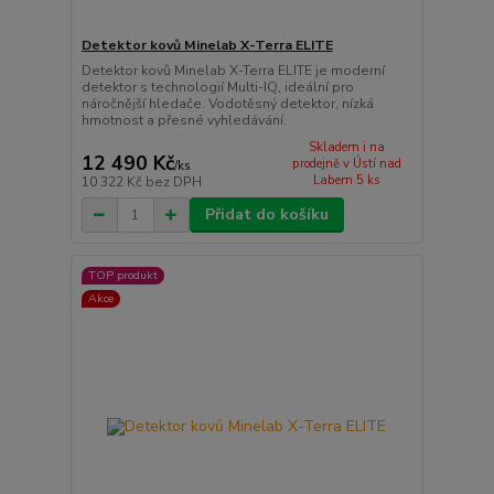
Detektor kovů Minelab X-Terra ELITE
Detektor kovů Minelab X-Terra ELITE je moderní
detektor s technologií Multi-IQ, ideální pro
náročnější hledače. Vodotěsný detektor, nízká
hmotnost a přesné vyhledávání.
Skladem i na
12 490 Kč
prodejně v Ústí nad
/
ks
Labem 5 ks
10 322 Kč
bez DPH
Přidat do košíku
TOP produkt
Akce