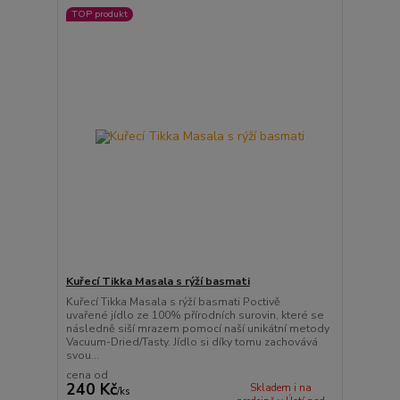
TOP produkt
Kuřecí Tikka Masala s rýží basmati
Kuřecí Tikka Masala s rýží basmati Poctivě
uvařené jídlo ze 100% přírodních surovin, které se
následně siší mrazem pomocí naší unikátní metody
Vacuum-Dried/Tasty. Jídlo si díky tomu zachovává
svou...
cena od
240 Kč
Skladem i na
/
ks