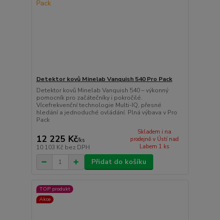
Detektor kovů Minelab Vanquish 540 Pro Pack
Detektor kovů Minelab Vanquish 540 – výkonný
pomocník pro začátečníky i pokročilé.
Vícefrekvenční technologie Multi-IQ, přesné
hledání a jednoduché ovládání. Plná výbava v Pro
Pack
Skladem i na
12 225 Kč
prodejně v Ústí nad
/
ks
Labem 1 ks
10 103 Kč
bez DPH
Přidat do košíku
TOP produkt
Akce