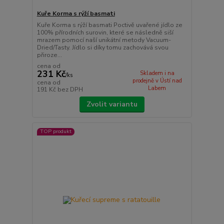
Kuře Korma s rýží basmati
Kuře Korma s rýží basmati Poctivě uvařené jídlo ze
100% přírodních surovin, které se následně siší
mrazem pomocí naší unikátní metody Vacuum-
Dried/Tasty. Jídlo si díky tomu zachovává svou
přiroze...
cena od
231 Kč
Skladem i na
/
ks
prodejně v Ústí nad
cena od
Labem
191 Kč
bez DPH
Zvolit variantu
TOP produkt