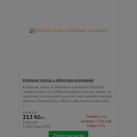
Krémové rizoto s chřestem a brokolicí
Krémové rizoto s chřestem a brokolicí Poctivě
uvařené jídlo ze 100% přírodních surovin, které se
následně siší mrazem pomocí naší unikátní metody
Vacuum-Dried/Tasty. Jídlo si díky tomu zachovává
s...
cena od
213 Kč
Skladem i na
/
ks
prodejně v Ústí nad
cena od
Labem 3 ks
176 Kč
bez DPH
Zvolit variantu