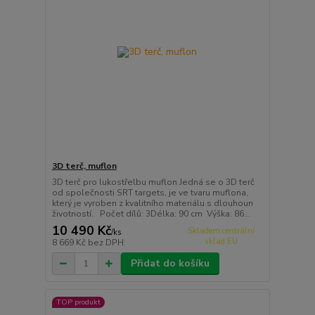
3D terč, muflon
3D terč pro lukostřelbu muflon Jedná se o 3D terč
od společnosti SRT targets, je ve tvaru muflona,
který je vyroben z kvalitního materiálu s dlouhoun
životností. Počet dílů: 3Délka: 90 cm Výška: 86...
10 490 Kč
Skladem centrální
/
ks
sklad EU
8 669 Kč
bez DPH
Přidat do košíku
TOP produkt