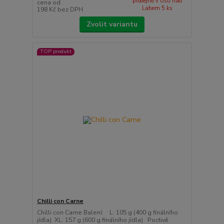
prodejně v Ústí nad
cena od
Labem 5 ks
198 Kč
bez DPH
Zvolit variantu
TOP produkt
Chilli con Carne
Chilli con Carne Balení: L: 105 g (400 g finálního
jídla) XL: 157 g (600 g finálního jídla) Poctivě