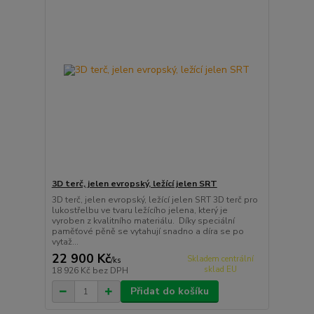
3D terč, jelen evropský, ležící jelen SRT
3D terč, jelen evropský, ležící jelen SRT 3D terč pro
lukostřelbu ve tvaru ležícího jelena, který je
vyroben z kvalitního materiálu. Díky speciální
paměťové pěně se vytahují snadno a díra se po
vytaž...
22 900 Kč
Skladem centrální
/
ks
sklad EU
18 926 Kč
bez DPH
Přidat do košíku