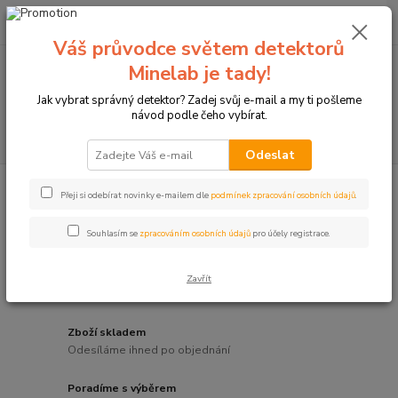
0
ks
+420774877333
za
0 Kč
(Po-Čtv, 8-15 hod.)
Váš průvodce světem detektorů
Minelab je tady!
Menu
Jak vybrat správný detektor? Zadej svůj e-mail a my ti pošleme
návod podle čeho vybírat.
Hledat
Odeslat
Přeji si odebírat novinky e-mailem dle
podmínek zpracování osobních údajů
.
Souhlasím se
zpracováním osobních údajů
pro účely registrace.
Oficiální dealer pro ČR
Zavřít
Minelab, SRT Targets a Leitold
Zboží skladem
Odesíláme ihned po objednání
Poradíme s výběrem