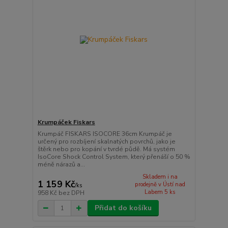
Krumpáček Fiskars
Krumpáč FISKARS ISOCORE 36cm Krumpáč je
určený pro rozbíjení skalnatých povrchů, jako je
štěrk nebo pro kopání v tvrdé půdě. Má systém
IsoCore Shock Control System, který přenáší o 50 %
méně nárazů a...
Skladem i na
1 159 Kč
prodejně v Ústí nad
/
ks
Labem 5 ks
958 Kč
bez DPH
Přidat do košíku