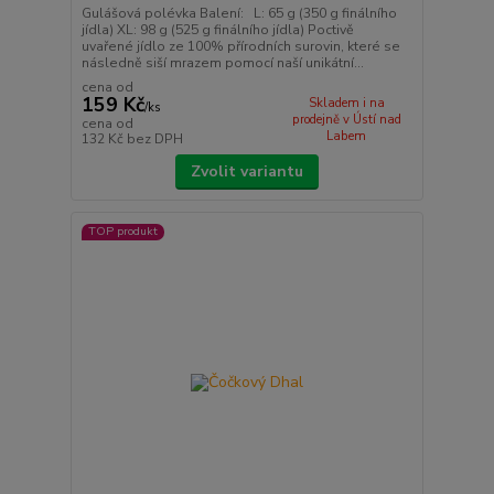
Gulášová polévka Balení: L: 65 g (350 g finálního
jídla) XL: 98 g (525 g finálního jídla) Poctivě
uvařené jídlo ze 100% přírodních surovin, které se
následně siší mrazem pomocí naší unikátní...
cena od
159 Kč
Skladem i na
/
ks
prodejně v Ústí nad
cena od
Labem
132 Kč
bez DPH
Zvolit variantu
TOP produkt