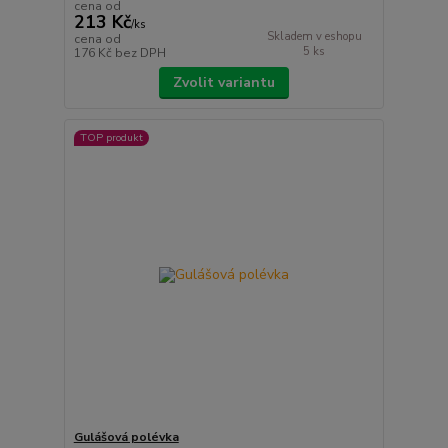
cena od
213 Kč
/
ks
Skladem v eshopu
cena od
5 ks
176 Kč
bez DPH
Zvolit variantu
TOP produkt
Gulášová polévka