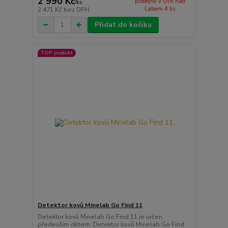
2 990 Kč
prodejně v Ústí nad
/
ks
Labem 4 ks
2 471 Kč
bez DPH
Přidat do košíku
TOP produkt
Detektor kovů Minelab Go Find 11
Detektor kovů Minelab Go Find 11 je určen
především dětem. Detektor kovů Minelab Go Find