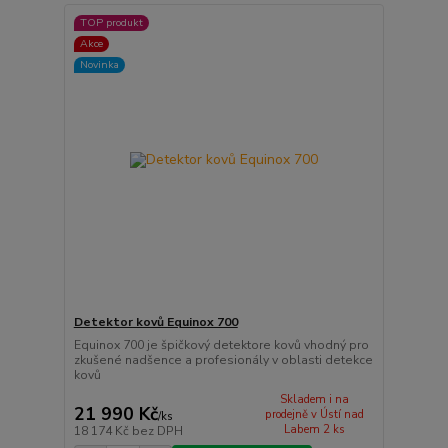
TOP produkt
Akce
Novinka
Detektor kovů Equinox 700
Equinox 700 je špičkový detektore kovů vhodný pro
zkušené nadšence a profesionály v oblasti detekce
kovů
Skladem i na
21 990 Kč
prodejně v Ústí nad
/
ks
Labem 2 ks
18 174 Kč
bez DPH