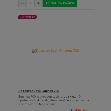
Přidat do košíku
TOP produkt
Detektor kovů Equinox 700
Equinox 700 je vybaven technologií Multi-IQ
společnosti Minelab, která umožňuje pracovat na
více frekvencích současně
Skladem i na