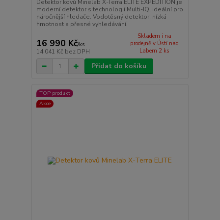
Detektor kovů Minelab X-Terra ELITE EXPEDITION je
moderní detektor s technologií Multi-IQ, ideální pro
náročnější hledače. Vodotěsný detektor, nízká
hmotnost a přesné vyhledávání.
Skladem i na
16 990 Kč
prodejně v Ústí nad
/
ks
Labem 2 ks
14 041 Kč
bez DPH
Přidat do košíku
TOP produkt
Akce