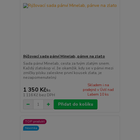
Rýžovací sada pánví Minelab, pánve na zlato
Sada pánví Minelab, cesta za tvým zlatým snem.
Každý zlatokop ví, že okamžik, kdy se v pánvi mezi
zrníčky písku zaleskne první kousek zlata, je
nezapomenutelný.
Skladem i na
1 350 Kč
prodejně v Ústí nad
/
ks
Labem 10 ks
1 116 Kč
bez DPH
Přidat do košíku
TOP produkt
Novinka