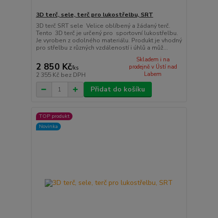
3D terč, sele, terč pro lukostřelbu, SRT
3D terč SRT sele Velice oblíbený a žádaný terč.
Tento 3D terč je určený pro sportovní lukostřelbu.
Je vyroben z odolného materiálu. Produkt je vhodný
pro střelbu z různých vzdáleností i úhlů a můž...
Skladem i na
2 850 Kč
prodejně v Ústí nad
/
ks
Labem
2 355 Kč
bez DPH
Přidat do košíku
TOP produkt
Novinka