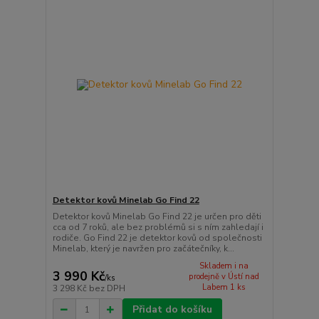
Detektor kovů Minelab Go Find 22
Detektor kovů Minelab Go Find 22 je určen pro děti
cca od 7 roků, ale bez problémů si s ním zahledají i
rodiče. Go Find 22 je detektor kovů od společnosti
Minelab, který je navržen pro začátečníky, k...
Skladem i na
3 990 Kč
prodejně v Ústí nad
/
ks
Labem 1 ks
3 298 Kč
bez DPH
Přidat do košíku